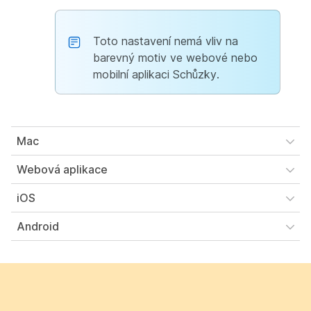
Toto nastavení nemá vliv na
barevný motiv ve webové nebo
mobilní aplikaci Schůzky.
Mac
Webová aplikace
iOS
Android