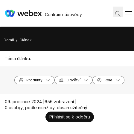
Centrum nápovědy
Domů
/
Článek
Téma článku:
Produkty
Odvětví
Role
09. prosince 2024 |
656 zobrazení |
0 osob/y, podle nichž byl obsah užitečný
Přihlásit se k odběru