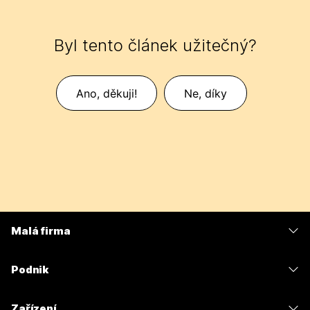
Byl tento článek užitečný?
Ano, děkuji!
Ne, díky
Malá firma
Ceny
Podnik
Aplikace Webex
Webex Suite
Zařízení