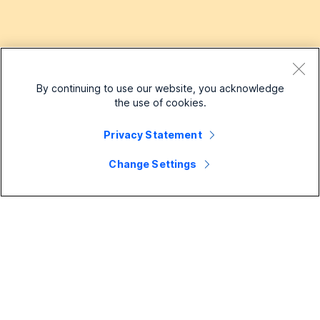
¿Ha encontrado este artículo útil?
By continuing to use our website, you acknowledge
the use of cookies.
Sí, gracias
En realidad no
Privacy Statement
Change Settings
Pequeñas empresas
Precios
Enterprise
Aplicación de Webex