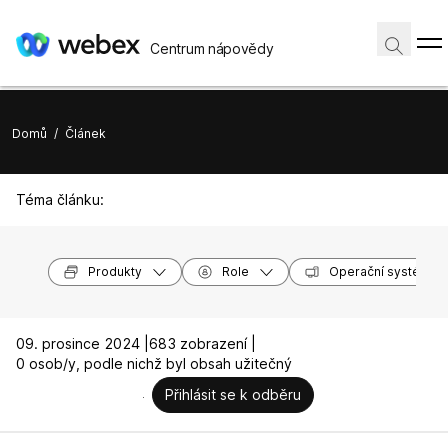
Centrum nápovědy
Domů
/
Článek
Téma článku:
Produkty
Role
Operační systémy
09. prosince 2024 |
683 zobrazení |
0 osob/y, podle nichž byl obsah užitečný
Přihlásit se k odběru