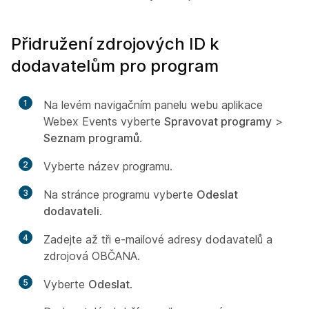
Přidružení zdrojových ID k
dodavatelům pro program
1
Na levém navigačním panelu webu aplikace
Webex Events vyberte
Spravovat programy
>
Seznam programů
.
2
Vyberte název programu.
3
Na stránce programu vyberte
Odeslat
dodavateli
.
4
Zadejte až tři e-mailové adresy dodavatelů a
zdrojová OBČANA.
5
Vyberte
Odeslat
.