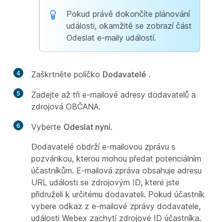
Pokud právě dokončíte plánování
události, okamžitě se zobrazí část
Odeslat e-maily událostí.
4
Zaškrtněte políčko
Dodavatelé
.
5
Zadejte až tři e-mailové adresy dodavatelů a
zdrojová OBČANA.
6
Vyberte
Odeslat nyní
.
Dodavatelé obdrží e-mailovou zprávu s
pozvánkou, kterou mohou předat potenciálním
účastníkům. E-mailová zpráva obsahuje adresu
URL události se zdrojovým ID, které jste
přidruželi k určitému dodavateli. Pokud účastník
vybere odkaz z e-mailové zprávy dodavatele,
události Webex zachytí zdrojové ID účastníka.