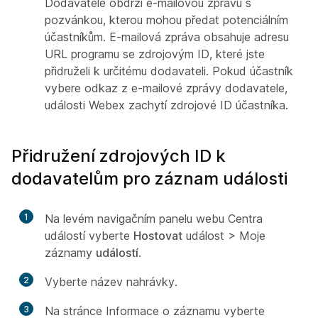
Dodavatelé obdrží e-mailovou zprávu s
pozvánkou, kterou mohou předat potenciálním
účastníkům. E-mailová zpráva obsahuje adresu
URL programu se zdrojovým ID, které jste
přidruželi k určitému dodavateli. Pokud účastník
vybere odkaz z e-mailové zprávy dodavatele,
události Webex zachytí zdrojové ID účastníka.
Přidružení zdrojových ID k
dodavatelům pro záznam události
1
Na levém navigačním panelu webu Centra
událostí vyberte
Hostovat
událost > Moje
záznamy
událostí
.
2
Vyberte název nahrávky.
3
Na stránce Informace o záznamu vyberte