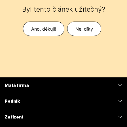
Byl tento článek užitečný?
Ano, děkuji!
Ne, díky
Malá firma
Ceny
Podnik
Aplikace Webex
Webex Suite
Zařízení
Schůzky
Calling