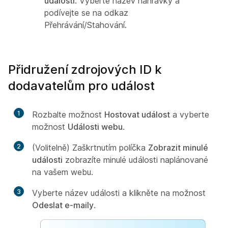
událostí
. Vyberte název nahrávky a
podívejte se na odkaz
Přehrávání/Stahování.
Přidružení zdrojových ID k
dodavatelům pro událost
1
Rozbalte možnost
Hostovat událost
a vyberte
možnost
Události webu
.
2
(Volitelně) Zaškrtnutím políčka
Zobrazit minulé
události
zobrazíte minulé události naplánované
na vašem webu.
3
Vyberte název události a klikněte na možnost
Odeslat e-maily
.