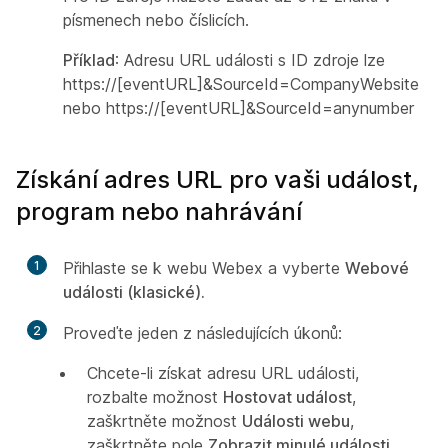
písmenech nebo číslicích.
Příklad
: Adresu URL události s ID zdroje lze
https://[eventURL]&SourceId=CompanyWebsite
nebo https://[eventURL]&SourceId=anynumber
Získání adres URL pro vaši událost,
program nebo nahrávání
1
Přihlaste se k webu Webex a vyberte
Webové
události (klasické).
2
Proveďte jeden z následujících úkonů:
Chcete-li získat adresu URL události,
rozbalte možnost
Hostovat událost
,
zaškrtněte možnost
Události webu
,
zaškrtněte pole
Zobrazit minulé události
,