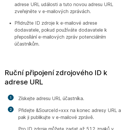
adrese URL události a tuto novou adresu URL
zveřejněte v e-mailových zprávách.
Přidružte ID zdroje k e-mailové adrese
dodavatele, pokud používáte dodavatele k
přeposílání e-mailových zpráv potenciálním
účastníkům.
Ruční připojení zdrojového ID k
adrese URL
1
Získejte adresu URL účastníka.
2
Přidejte
&SourceId=xxx
na konec adresy URL a
pak ji publikujte v e-mailové zprávě.
Pro ID zdroje můžete zadat až 512 znaků v