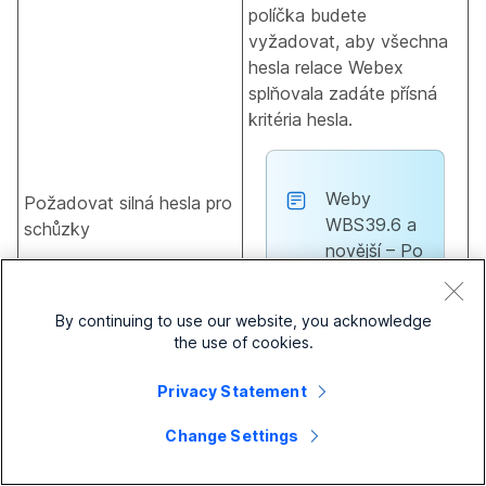
políčka budete
vyžadovat, aby všechna
hesla relace Webex
splňovala zadáte přísná
kritéria hesla.
Weby
Požadovat silná hesla pro
WBS39.6 a
schůzky
novější – Po
10. lednu
2020 nelze
By continuing to use our website, you acknowledge
zakázat
the use of cookies.
silná hesla
pro
Privacy Statement
schůzky.
Change Settings
Tato volba ovládá