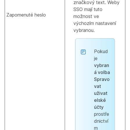
značkový text. Weby
SSO mají tuto
Zapomenuté heslo
možnost ve
výchozím nastavení
vybranou.
Pokud
je
vybran
á volba
Spravo
vat
uživat
elské
účty
prostře
dnictví
m