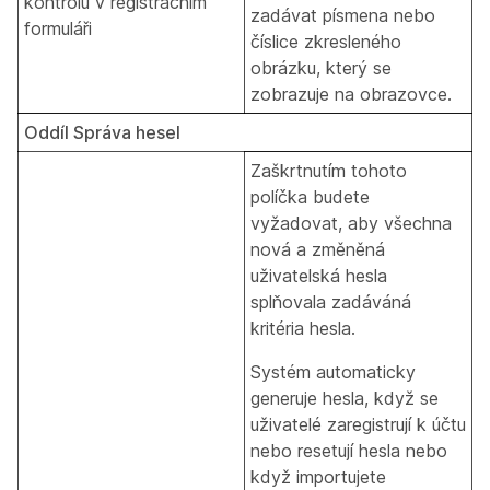
kontrolu v registračním
zadávat písmena nebo
formuláři
číslice zkresleného
obrázku, který se
zobrazuje na obrazovce.
Oddíl Správa hesel
Zaškrtnutím tohoto
políčka budete
vyžadovat, aby všechna
nová a změněná
uživatelská hesla
splňovala zadáváná
kritéria hesla.
Systém automaticky
generuje hesla, když se
uživatelé zaregistrují k účtu
nebo resetují hesla nebo
když importujete