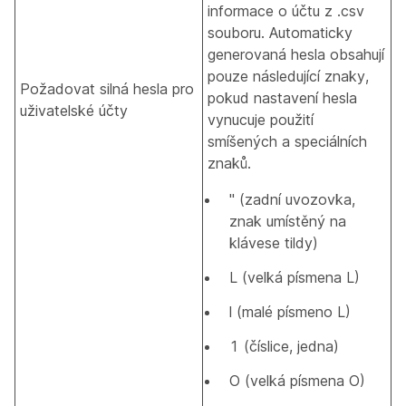
informace o účtu z .csv
souboru. Automaticky
generovaná hesla obsahují
pouze následující znaky,
Požadovat silná hesla pro
pokud nastavení hesla
uživatelské účty
vynucuje použití
smíšených a speciálních
znaků.
" (zadní uvozovka,
znak umístěný na
klávese tildy)
L (velká písmena L)
l (malé písmeno L)
1 (číslice, jedna)
O (velká písmena O)