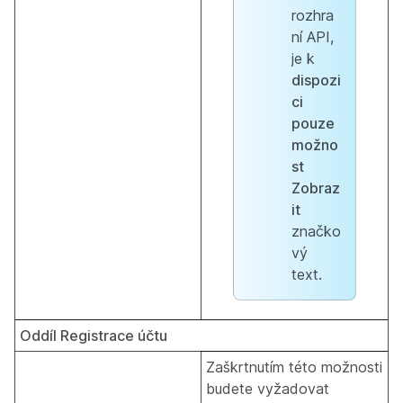
rozhra
ní API,
je k
dispozi
ci
pouze
možno
st
Zobraz
it
značko
vý
text.
Oddíl Registrace účtu
Zaškrtnutím této možnosti
budete vyžadovat