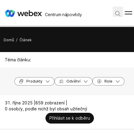
Centrum nápovědy
Domů
/
Článek
Téma článku:
Produkty
Odvětví
Role
31. října 2025 |
859 zobrazení |
0 osob/y, podle nichž byl obsah užitečný
Přihlásit se k odběru