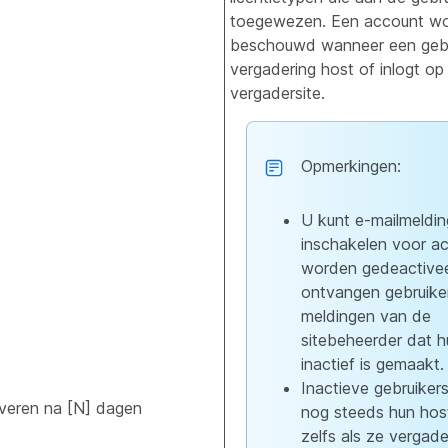
toegewezen. Een account word
beschouwd wanneer een gebr
vergadering host of inlogt op
vergadersite.
Opmerkingen:
U kunt e-mailmeldi
inschakelen voor a
worden gedeactivee
ontvangen gebruike
meldingen van de
sitebeheerder dat 
inactief is gemaakt.
Inactieve gebruikers
veren na [N] dagen
nog steeds hun host
zelfs als ze vergad