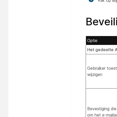
Klik op
Bi
Beveil
Optie
Het gedeelte 
Gebruiker toes
wijzigen
Bevestiging die
om het e-mailad