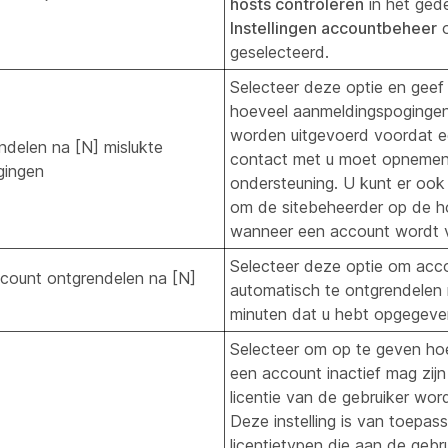
hosts controleren
in het ged
Instellingen accountbeheer
o
geselecteerd.
Selecteer deze optie en geef
hoeveel aanmeldingspoginge
worden uitgevoerd voordat e
ndelen na [N] mislukte
contact met u moet opnemen
gingen
ondersteuning. U kunt er ook
om de sitebeheerder op de ho
wanneer een account wordt v
Selecteer deze optie om acc
count ontgrendelen na [N]
automatisch te ontgrendelen 
minuten dat u hebt opgegeve
Selecteer om op te geven ho
een account inactief mag zij
licentie van de gebruiker wor
Deze instelling is van toepass
licentietypen die aan de gebru