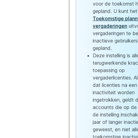
voor de toekomst 
gepland. U kunt het
Toekomstige plann
vergaderingen
uitv
vergaderingen te be
inactieve gebruiker
gepland.
Deze instelling is al
terugwerkende krac
toepassing op
vergaderlicenties. Al
dat licenties na een 
inactiviteit worden
ingetrokken, geldt d
accounts die op de
de instelling inschak
jaar of langer inactie
geweest, en niet al
toekomstige inactivi