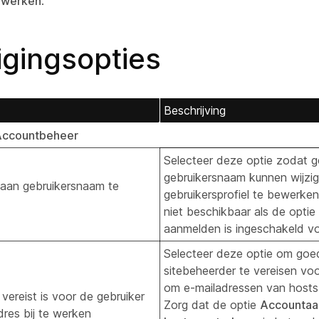
jwerken
.
igingsopties
Beschrijving
Accountbeheer
Selecteer deze optie zodat g
gebruikersnaam kunnen wijzi
taan gebruikersnaam te
gebruikersprofiel te bewerken
niet beschikbaar als de opti
aanmelden is ingeschakeld vo
Selecteer deze optie om goe
sitebeheerder te vereisen vo
om e-mailadressen van hosts 
 vereist is voor de gebruiker
Zorg dat de optie
Accountaa
res bij te werken