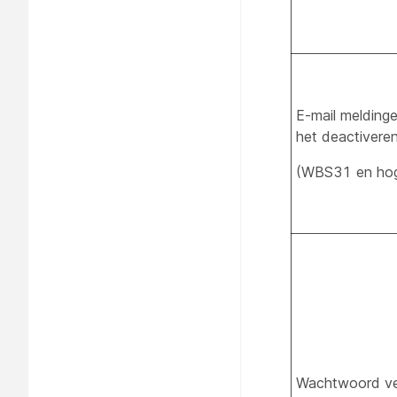
E-mail melding
het deactivere
(WBS31 en hog
Wachtwoord ve