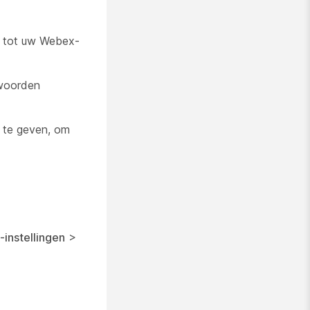
g tot uw Webex-
twoorden
 te geven, om
e-instellingen
>