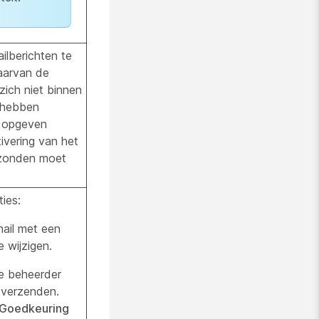
ilberichten te
aarvan de
ich niet binnen
 hebben
u opgeven
ivering van het
rzonden moet
ies:
mail met een
 wijzigen.
e beheerder
 verzenden.
Goedkeuring