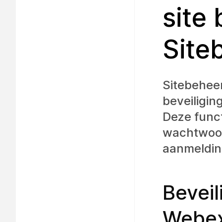
site
Site
Sitebehee
beveiligin
Deze func
wachtwoord
aanmeldin
Beveil
Webex