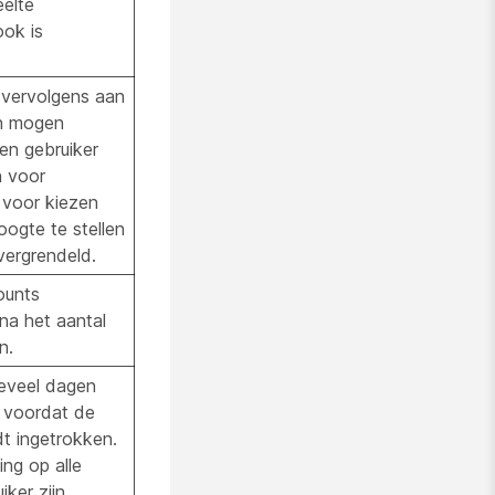
eelte
ok is
 vervolgens aan
n mogen
en gebruiker
 voor
 voor kiezen
ogte te stellen
ergrendeld.
ounts
na het aantal
n.
eveel dagen
n voordat de
dt ingetrokken.
ing op alle
iker zijn