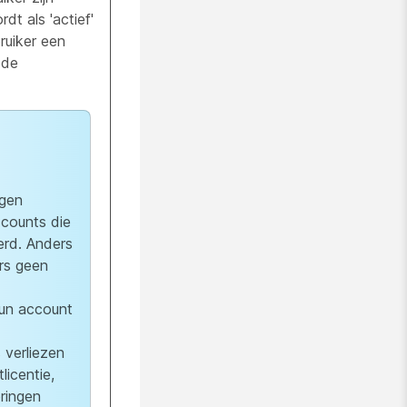
t als 'actief'
uiker een
 de
ngen
ccounts die
rd. Anders
rs geen
hun account
 verliezen
licentie,
eringen