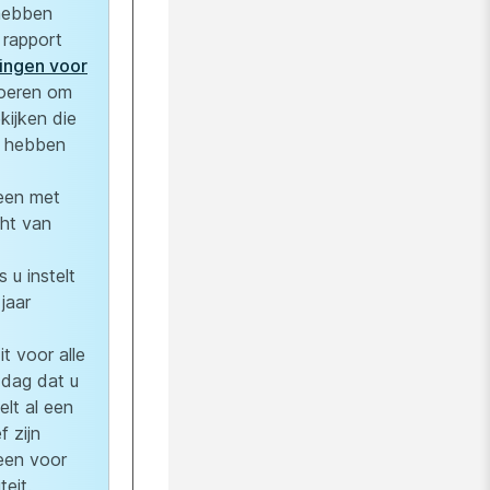
hebben
 rapport
ingen voor
oeren om
kijken die
s hebben
leen met
ht van
s u instelt
jaar
it voor alle
 dag dat u
elt al een
f zijn
leen voor
teit.