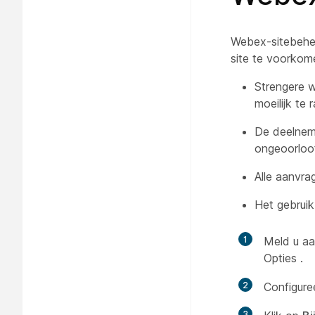
Webex-sitebehe
site te voorkom
Strengere 
moeilijk te 
De deelnem
ongeoorloo
Alle aanvr
Het gebrui
1
Meld u aa
Opties
.
2
Configure
3