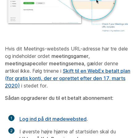
Hvis dit Meetings-websteds URL-adresse har tre dele
og indeholder ordet
meetingsgamer
,
meetingsapec
eller
meetingsemea
, gælder denne
artikel ikke. Følg trinene i
Skift til en WebEx betalt plan
(for gratis konti, der er oprettet efter den 17. marts
2020)
i stedet for.
Sådan opgraderer du til et betalt abonnement
:
1
Log ind på dit mødewebsted
.
2
I øverste højre hjørne af startsiden skal du