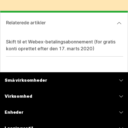
Relaterede artikler
Skift til et Webex-betalingsabonnement (for gratis
konti oprettet efter den 17. marts 2020)
Små virksomheder
Priser
Virksomhed
Webex-app
Webex Suite
Enheder
Meetings
Calling
headsets
Calling