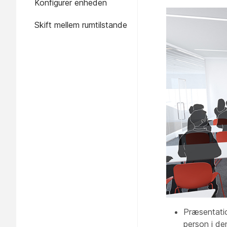
Konfigurer enheden
Skift mellem rumtilstande
Præsentatio
person i de