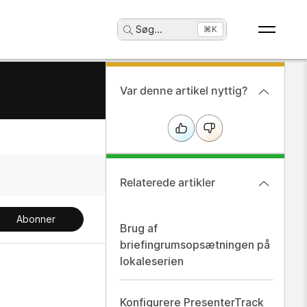
Søg
...
⌘K
Var denne artikel nyttig?
Relaterede artikler
Abonner
Brug af
briefingrumsopsætningen på
lokaleserien
Konfigurere PresenterTrack