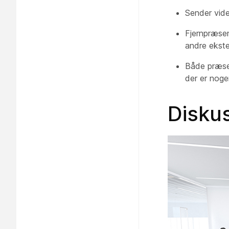
Sender vid
Fjernpræse
andre ekste
Både
præse
der er noge
Diskus