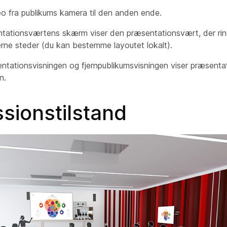
eo fra publikums
kamera
til den anden ende.
ntationsværtens
skærm
viser den præsentationsvært, der rin
rne steder (du kan bestemme layoutet lokalt).
ntationsvisningen
og
fjernpublikumsvisningen
viser præsentat
n.
sionstilstand