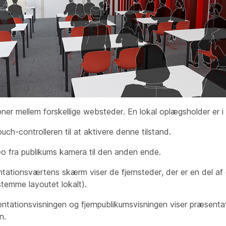
oner mellem forskellige websteder. En lokal oplægsholder er i 
ouch-controlleren til at aktivere denne tilstand.
eo fra publikums
kamera
til den anden ende.
ntationsværtens
skærm
viser de fjernsteder, der er en del af
temme layoutet lokalt).
ntationsvisningen
og
fjernpublikumsvisningen
viser præsentat
n.