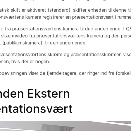
isk skift er aktiveret (standard), skifter enheden til denne ti
onsværtens kamera
registrerer en præsentationsvært i rumme
eo fra præsentationsværtens
kamera
til den anden ende. I Q
t skærmvideo fra præsentationsværtens
kamera
og den person
 (
publikumskamera
), til den anden ende.
præsentationsværtens skærm
og præsentationsskærmen
vis
nen, hvis der er nogen.
uppevisningen
viser de fjerndeltagere, der ringer ind fra forskel
nden Ekstern
ntationsvært