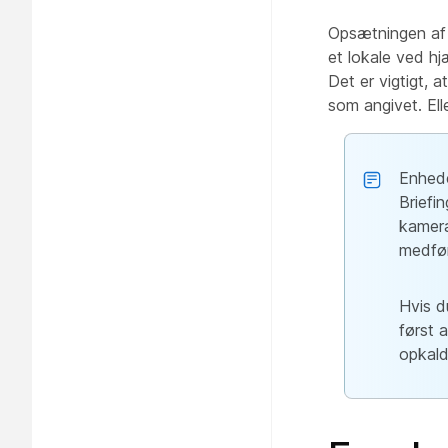
Opsætningen af 
et lokale ved hj
Det er vigtigt, a
som angivet. Ell
Enhede
Briefi
kamera
medfø
Hvis d
først 
opkald