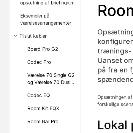
opsætning af briefingrum
Room
Eksempler på
værelsesarrangementer
Opsætning
Tilslut kabler
konfigurer
Board Pro G2
trænings- 
Uanset om 
Codec Pro
på fra en 
Værelse 70 Single G2
spændende
og Værelse 70 Dual
G2
Codec EQ
Opsætningen af b
forskellige scena
Room Kit EQX
Lokal 
Room Bar Pro