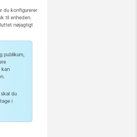
r du konfigurerer
k til enheden.
luttet nøjagtigt
g publikum,
ere
e kan
n.
 skal du
tage i