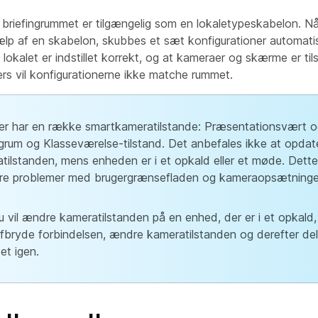
briefingrummet er tilgængelig som en lokaletypeskabelon. Nå
ælp af en skabelon, skubbes et sæt konfigurationer automatis
t lokalet er indstillet korrekt, og at kameraer og skærme er tils
ers vil konfigurationerne ikke matche rummet.
r har en række smartkameratilstande: Præsentationsvært o
ngrum og Klasseværelse-tilstand. Det anbefales ikke at opdat
tilstanden, mens enheden er i et opkald eller et møde. Dett
re problemer med brugergrænsefladen og kameraopsætninge
u vil ændre kameratilstanden på en enhed, der er i et opkald,
afbryde forbindelsen, ændre kameratilstanden og derefter del
et igen.