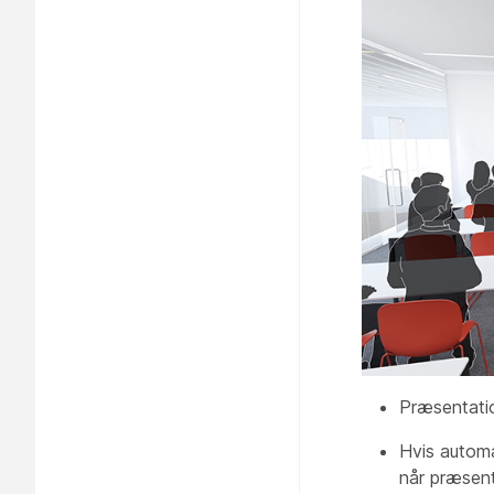
Præsentatio
Hvis automat
når
præsen