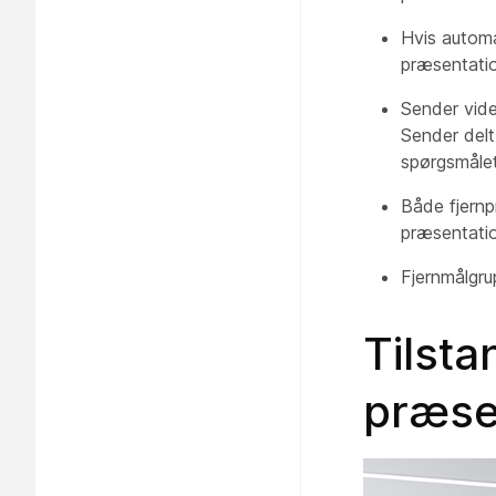
Hvis automat
præsentati
Sender vid
Sender del
spørgsmålet
Både
fjern
præsentatio
Fjernmålgr
Tilsta
præse