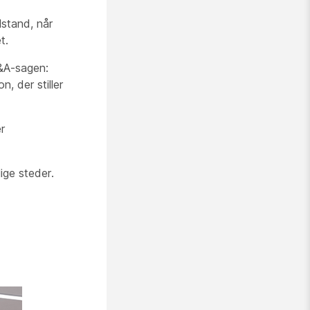
lstand, når
t.
&A-sagen:
, der stiller
er
lige steder.