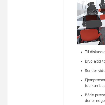
Til diskussi
Brug altid t
Sender vid
Fjernpræse
(du kan bes
Både
præse
der er noge