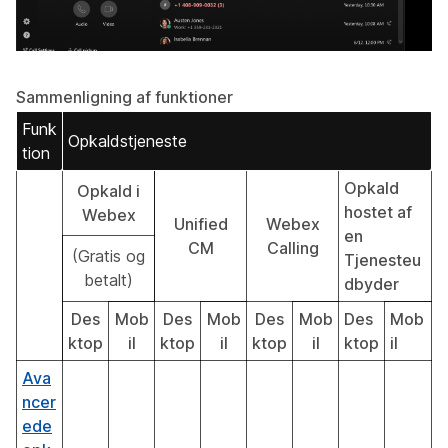
Sammenligning af funktioner
Funk
Opkaldstjeneste
tion
Opkald
Opkald i
hostet af
Webex
Unified
Webex
en
CM
Calling
(Gratis og
Tjenesteu
betalt)
dbyder
Des
Mob
Des
Mob
Des
Mob
Des
Mob
ktop
il
ktop
il
ktop
il
ktop
il
Ava
ncer
ede