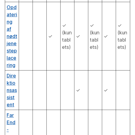
Opd
ateri
ng
✓
✓
✓
af
(kun
(kun
(kun
nødt
✓
✓
✓
tabl
tabl
tabl
jene
ets)
ets)
ets)
step
lace
ring
Dire
ktio
nsas
✓
✓
sist
ent
Far
End
-