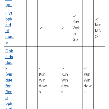
get
Flyt
✓
opk
✓
Kun
ald
Kun
✓
✓
Web
til
MN
ex
mød
O
Go
e
Opk
alds
doc
k
✓
✓
✓
(vin
Kun
Kun
Kun
due
Win
Win
Win
for
dow
dow
dow
fler
s
s
s
e
opk