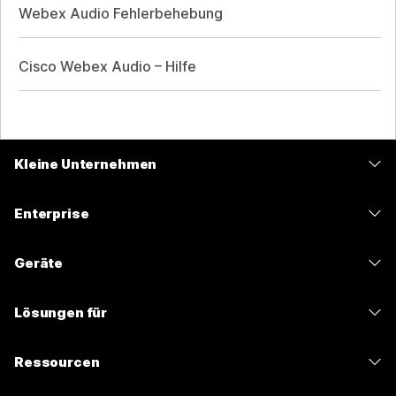
Webex Audio Fehlerbehebung
Cisco Webex Audio – Hilfe
Kleine Unternehmen
Preise
Enterprise
Webex-App
Webex Suite
Geräte
Meetings
Calling
Headsets
Calling
Lösungen für
Meetings
Kameras
Nachrichten
Bildung
Nachrichten
Ressourcen
Tisch-Serie
Teilen von Bildschirminhalten
Gesundheitswesen
Slido
Downloads