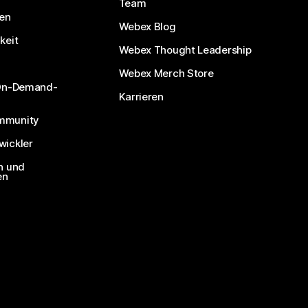
Team
nen
Webex Blog
keit
Webex Thought Leadership
Webex Merch Store
 On-Demand-
Karrieren
mmunity
ickler
n und
en