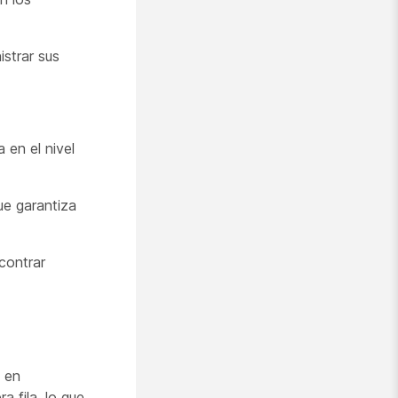
istrar sus
 en el nivel
ue garantiza
contrar
 en
a fila, lo que