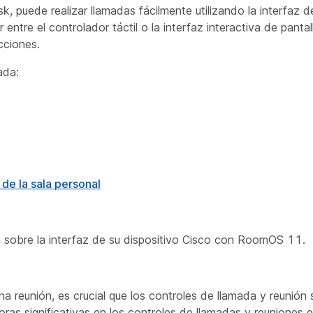
k, puede realizar llamadas fácilmente utilizando la interfaz de
ntre el controlador táctil o la interfaz interactiva de pantall
cciones.
ada:
de la sala personal
 sobre la interfaz de su dispositivo Cisco con RoomOS 11.
na reunión, es crucial que los controles de llamada y reunión 
ras significativas en los controles de llamadas y reuniones e