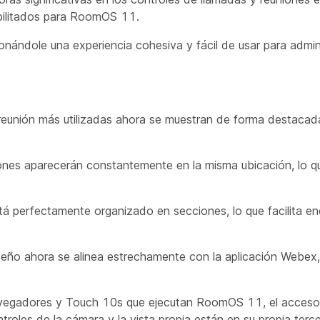
habilitados para RoomOS 11.
cionándole una experiencia cohesiva y fácil de usar para admin
reunión más utilizadas ahora se muestran de forma destacada
ones aparecerán constantemente en la misma ubicación, lo q
á perfectamente organizado en secciones, lo que facilita en
eño ahora se alinea estrechamente con la aplicación Webex,
vegadores y Touch 10s que ejecutan RoomOS 11, el acceso
troles de la cámara y la vista propia están en su propia tercer