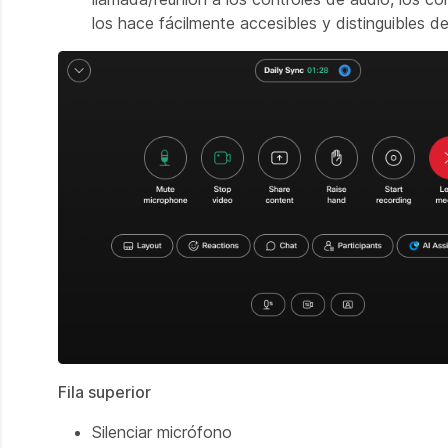
los hace fácilmente accesibles y distinguibles de
Fila superior
Silenciar micrófono