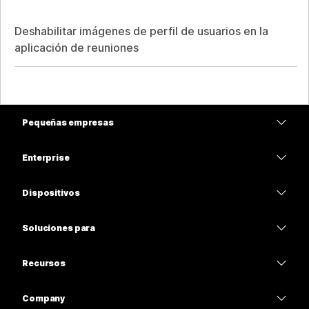
Deshabilitar imágenes de perfil de usuarios en la
aplicación de reuniones
Pequeñas empresas
Precios
Enterprise
Aplicación de Webex
Webex Suite
Dispositivos
Reuniones
Calling
Auriculares
Calling
Soluciones para
Reuniones
Cámaras
Educación
Mensajería
Mensajería
Recursos
Serie desk
Atención médica
Uso compartido de pantalla
Descargas
Slido
Serie Room
Company
Gobierno