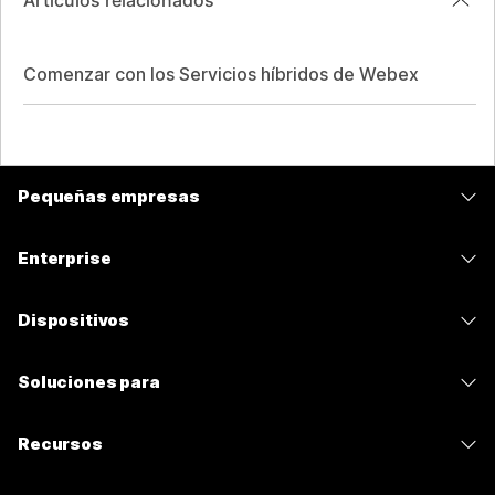
Artículos relacionados
Comenzar con los Servicios híbridos de Webex
Pequeñas empresas
Precios
Enterprise
Aplicación de Webex
Webex Suite
Dispositivos
Reuniones
Calling
Auriculares
Calling
Soluciones para
Reuniones
Cámaras
Mensajería
Educación
Mensajería
Recursos
Serie desk
Uso compartido de pantalla
Atención médica
Slido
Descargas
Serie Room