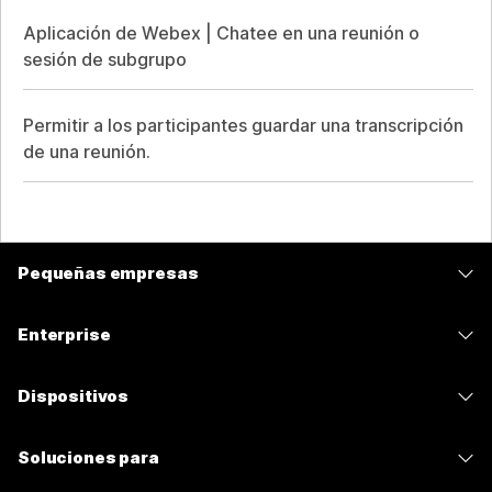
Aplicación de Webex | Chatee en una reunión o
sesión de subgrupo
Permitir a los participantes guardar una transcripción
de una reunión.
Pequeñas empresas
Precios
Enterprise
Aplicación de Webex
Webex Suite
Dispositivos
Reuniones
Calling
Auriculares
Calling
Soluciones para
Reuniones
Cámaras
Mensajería