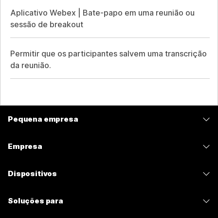
Aplicativo Webex | Bate-papo em uma reunião ou
sessão de breakout
Permitir que os participantes salvem uma transcrição
da reunião.
Pequena empresa
Preços
Empresa
Aplicativo Webex
Webex Suite
Dispositivos
Meetings
Calling
Fones de ouvido
Calling
Soluções para
Meetings
Câmeras
Mensagens