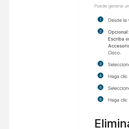
Puede generar un 
1
Desde la 
2
Opcional:
Escriba
en
Accesori
Cisco.
3
Seleccione
4
Haga clic
5
Seleccione
6
Haga clic
Elimin