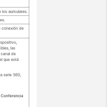
 los auriculares.
es.
e conexión de
spositivo,
bles, las
 canal de
el que está
la serie 560,
y
Conferencia