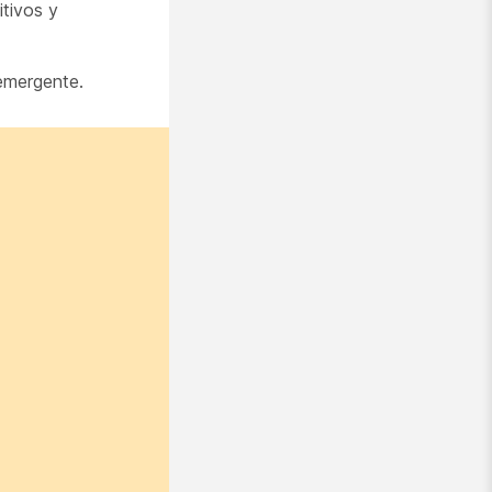
itivos
y
emergente.