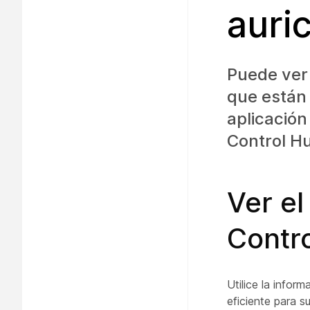
auri
Puede ver
que están
aplicación
Control H
Ver el
Contr
Utilice la infor
eficiente para s