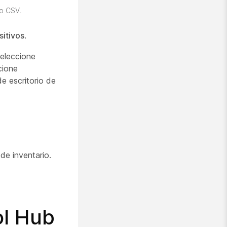
vo CSV.
sitivos
.
seleccione
cione
e escritorio de
.
 de inventario.
ol Hub