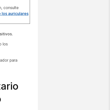
, consulte
 los auriculares
sitivos
.
o los
rador para
ario
b