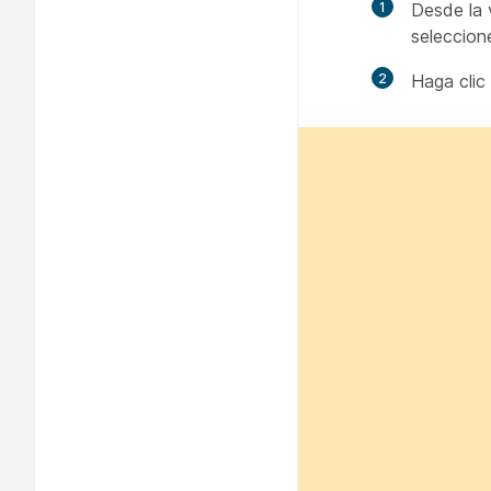
1
Desde la 
seleccione
2
Haga clic