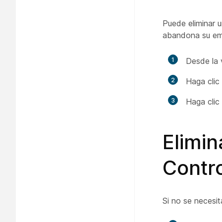
Puede eliminar u
abandona su emp
1
Desde la 
2
Haga clic 
3
Haga clic
Elimin
Contr
Si no se necesit