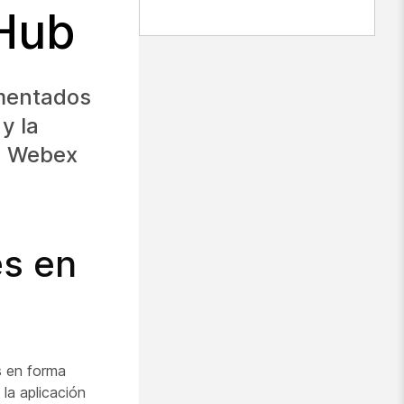
 Hub
ementados
y la
en Webex
es en
es en forma
 la aplicación