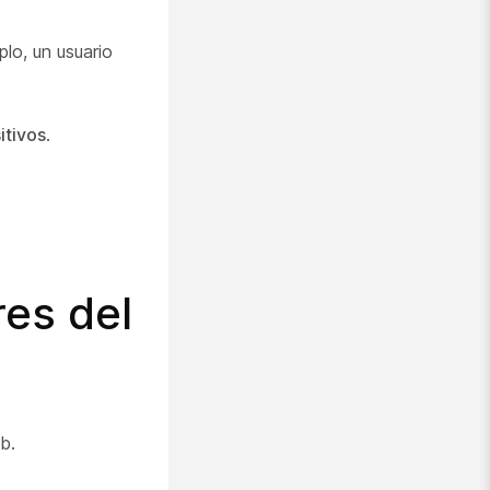
plo, un usuario
itivos
.
res del
b.