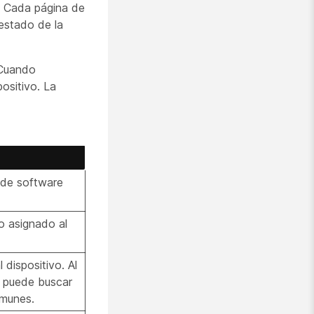
. Cada página de
 estado de la
 Cuando
positivo. La
e de software
o asignado al
 dispositivo. Al
, puede buscar
omunes.