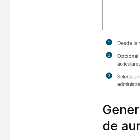
1
Desde la 
2
Opcional:
auriculare
3
Seleccione
administr
Genera
de aur