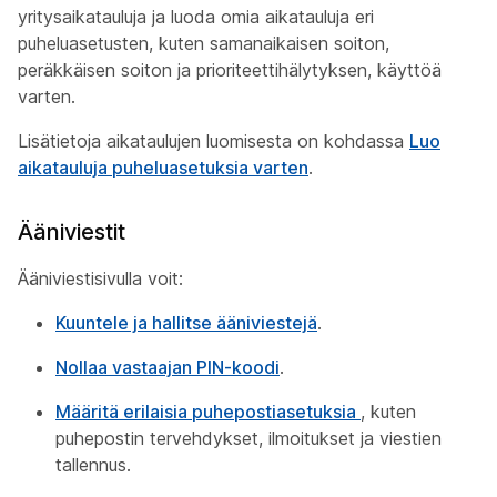
yritysaikatauluja ja luoda omia aikatauluja eri
puheluasetusten, kuten samanaikaisen soiton,
peräkkäisen soiton ja prioriteettihälytyksen, käyttöä
varten.
Lisätietoja aikataulujen luomisesta on kohdassa
Luo
aikatauluja puheluasetuksia varten
.
Ääniviestit
Ääniviestisivulla voit:
Kuuntele ja hallitse ääniviestejä
.
Nollaa vastaajan PIN-koodi
.
Määritä erilaisia puhepostiasetuksia
, kuten
puhepostin tervehdykset, ilmoitukset ja viestien
tallennus.