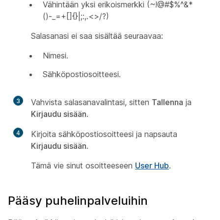
Vähintään yksi erikoismerkki (~!@#$%^&*
()-_=+[]{}|;:,.<>/?)
Salasanasi ei saa sisältää seuraavaa:
Nimesi.
Sähköpostiosoitteesi.
3
Vahvista salasanavalintasi, sitten
Tallenna
ja
Kirjaudu sisään
.
4
Kirjoita sähköpostiosoitteesi ja napsauta
Kirjaudu sisään
.
Tämä vie sinut osoitteeseen
User Hub
.
Pääsy puhelinpalveluihin