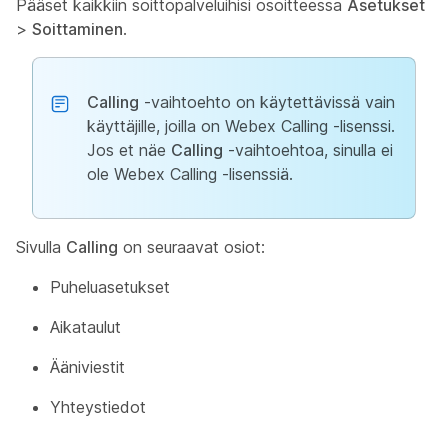
Pääset kaikkiin soittopalveluihisi osoitteessa
Asetukset
>
Soittaminen
.
Calling
-vaihtoehto on käytettävissä vain
käyttäjille, joilla on Webex Calling -lisenssi.
Jos et näe
Calling
-vaihtoehtoa, sinulla ei
ole Webex Calling -lisenssiä.
Sivulla
Calling
on seuraavat osiot:
Puheluasetukset
Aikataulut
Ääniviestit
Yhteystiedot