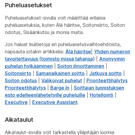
Puheluasetukset
Puheluasetukset-sivulla voit määrittää erilaisia
puheluasetuksia, kuten Älä häiritse, Soitonsiirto, Soiton
odotus, Sisäänkutsu ja monia muita.
Jos haluat lisätietoja eri puheluasetusvaihtoehdoista,
napsauta jotakin artikkelia:
Älä häiritse
|
Yhden numeron
tavoitettavuus (toimisto missä tahansa)
|
Anonyymin
puhelun hylkääminen
|
Soiton ilmoittaminen
|
Soitonsiirto
|
Samanaikainen soitto
|
Jatkuva soitto
|
Soiton odotus
|
Valikoivat puhelut
|
Prioriteettihälytys
Prioriteettihälytys
|
Barge In
|
Soittajan tunnistuksen
esto edelleenlähetetyille puheluille
|
Hotellointi
|
Executive
|
Executive Assistant
.
Aikataulut
Aikataulut-sivulla voit tarkastella ylläpitäjän luomia