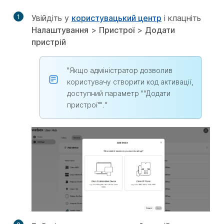
1
Увійдіть у
користувацький центр
і клацніть
Налаштування
>
Пристрої
>
Додати
пристрій
"Якщо адміністратор дозволив
користувачу створити код активації,
доступний параметр ""Додати
пристрої""."