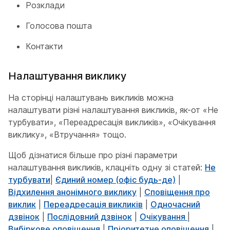
Розклади
Голосова пошта
Контакти
Налаштування виклику
На сторінці налаштувань викликів можна
налаштувати різні налаштування викликів, як-от «Не
турбувати», «Переадресація викликів», «Очікування
виклику», «Втручання» тощо.
Щоб дізнатися більше про різні параметри
налаштування викликів, клацніть одну зі статей:
Не
турбувати
|
Єдиний номер (офіс будь-де)
|
Відхилення анонімного виклику
|
Сповіщення про
виклик
|
Переадресація викликів
|
Одночасний
дзвінок
|
Послідовний дзвінок
|
Очікування
|
Вибіркове оповіщення
|
Пріоритетне оповіщення
|