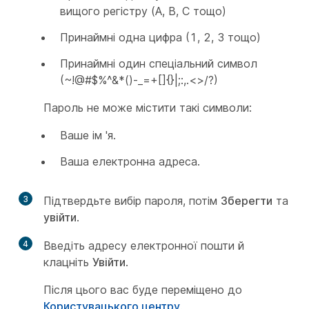
вищого регістру (A, B, C тощо)
Принаймні одна цифра (1, 2, 3 тощо)
Принаймні один спеціальний символ
(~!@#$%^&*()-_=+[]{}|;:,.<>/?)
Пароль не може містити такі символи:
Ваше ім 'я.
Ваша електронна адреса.
3
Підтвердьте вибір пароля, потім
Зберегти
та
увійти
.
4
Введіть адресу електронної пошти й
клацніть
Увійти
.
Після цього вас буде переміщено до
Користувацького центру
.