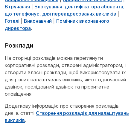
Втручання
|
Блокування ідентифікатора абонента,
що телефонує, для переадресованих викликів
|
Готелі
|
Виконавчий
|
Помічник виконавчого
директора
.
Розклади
На сторінці розкладів можна переглянути
корпоративні розклади, створені адміністратором, і
створити власні розклади, щоб використовувати їх
для різних налаштувань викликів, як-от одночасний
дзвінок, послідовний дзвінок та пріоритетне
оповіщення.
Додаткову інформацію про створення розкладів
див. в статті
Створення розкладів для налаштувань
викликів
.