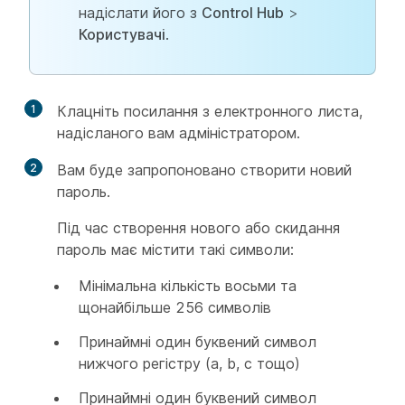
надіслати його з
Control Hub
>
Користувачі
.
1
Клацніть посилання з електронного листа,
надісланого вам адміністратором.
2
Вам буде запропоновано створити новий
пароль.
Під час створення нового або скидання
пароль має містити такі символи:
Мінімальна кількість восьми та
щонайбільше 256 символів
Принаймні один буквений символ
нижчого регістру (a, b, c тощо)
Принаймні один буквений символ