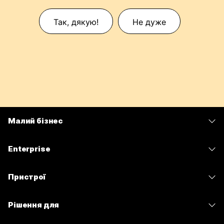
Так, дякую!
Не дуже
Малий бізнес
Тарифи
Enterprise
Програма Webex
Webex Suite
Пристрої
Наради
Calling
Гарнітури
Calling
Рішення для
Наради
Камери
Обмін повідомленнями
Освітні заклади