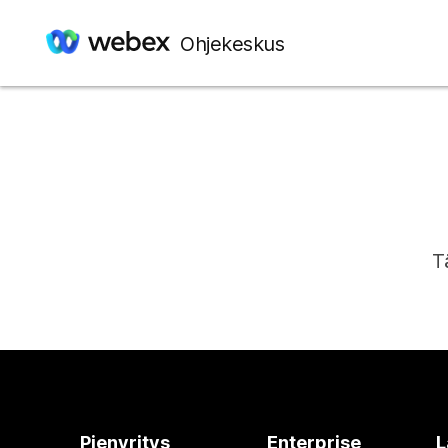
Ohjekeskus
T
Pienyritys
Enterprise
L