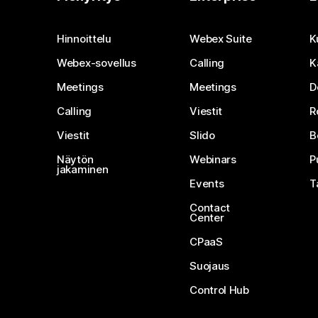
Hinnoittelu
Webex Suite
K
Webex-sovellus
Calling
K
Meetings
Meetings
D
Calling
Viestit
R
Viestit
Slido
B
Näytön
Webinars
P
jakaminen
Events
T
Contact
Center
CPaaS
Suojaus
Control Hub