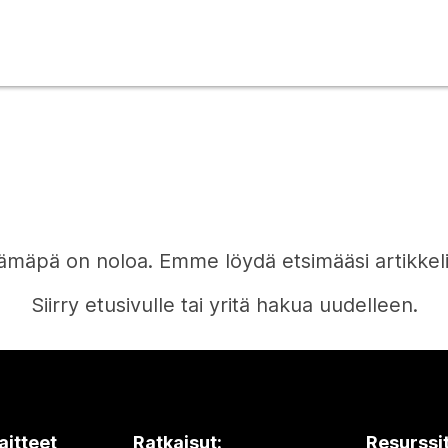
ämäpä on noloa. Emme löydä etsimääsi artikkeli
Siirry etusivulle tai yritä hakua uudelleen.
Etusivu
aitteet
Ratkaisut:
Resurssi
Tarvitsetko vastauksen?