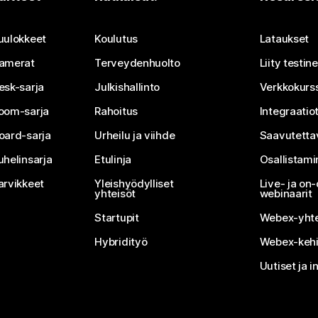
Lähetä kysymys
uulokkeet
Koulutus
Lataukset
amerat
Terveydenhuolto
Liity testi
esk-sarja
Julkishallinto
Verkkokurss
oom-sarja
Rahoitus
Integraatio
oard-sarja
Urheilu ja viihde
Saavutetta
uhelinsarja
Etulinja
Osallistam
arvikkeet
Yleishyödylliset
Live- ja o
yhteisöt
webinaarit
Startupit
Webex-yhte
Hybridityö
Webex-kehi
Uutiset ja i