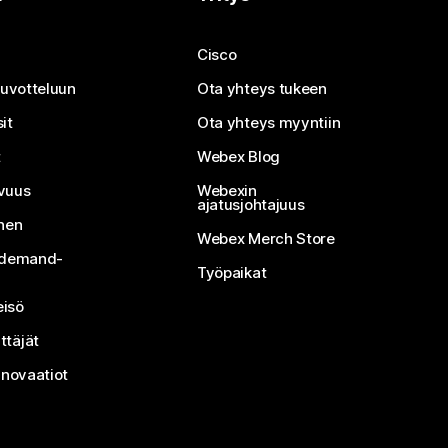
Cisco
neuvotteluun
Ota yhteys tukeen
it
Ota yhteys myyntiin
t
Webex Blog
vuus
Webexin
ajatusjohtajuus
inen
Webex Merch Store
n-demand-
Työpaikat
isö
ttäjät
nnovaatiot