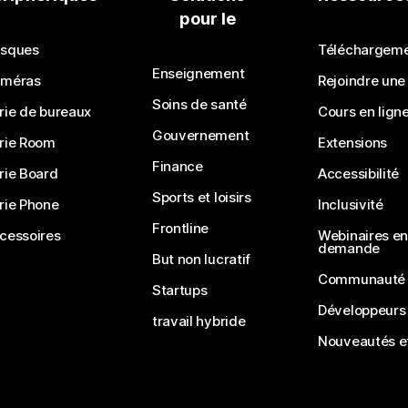
pour le
Soumettre une question
sques
Téléchargem
Enseignement
méras
Rejoindre une
Soins de santé
rie de bureaux
Cours en lign
Gouvernement
rie Room
Extensions
Finance
rie Board
Accessibilité
Sports et loisirs
rie Phone
Inclusivité
Frontline
cessoires
Webinaires en 
demande
But non lucratif
Communauté
Startups
Développeurs
travail hybride
Nouveautés et