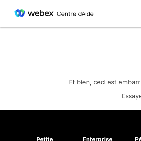
Centre d’Aide
Et bien, ceci est embar
Essaye
Petite
Enterprise
P