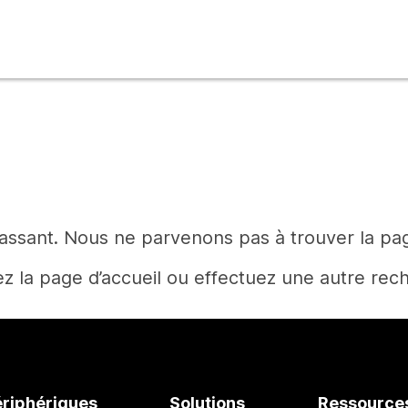
rassant. Nous ne parvenons pas à trouver la p
z la page d’accueil ou effectuez une autre rec
Accueil
ériphériques
Solutions
Ressource
Vous avez besoin d’une réponse ?