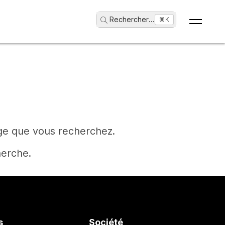
Rechercher
...
⌘K
age que vous recherchez.
herche.
s
Société