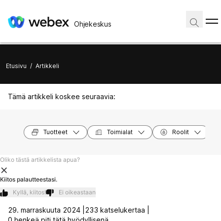
Ohjekeskus
Etusivu
/
Artikkeli
Tämä artikkeli koskee seuraavia:
Tuotteet
Toimialat
Roolit
Oliko tästä artikkelista apua?
Kiitos palautteestasi.
Kyllä, kiitos!
Ei oikeastaan
29. marraskuuta 2024 |
233 katselukertaa |
0 henkeä piti tätä hyödyllisenä