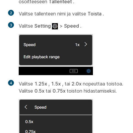
osoitteeseen
Tallenteet
.
2
Valitse tallenteen nimi ja valitse
Toista
.
3
Valitse
Setting
>
Speed
.
4
Valitse
1.25x
,
1.5x
, tai
2.0x
nopeuttaa toistoa.
Valitse
0.5x
tai
0.75x
toiston hidastamiseksi.