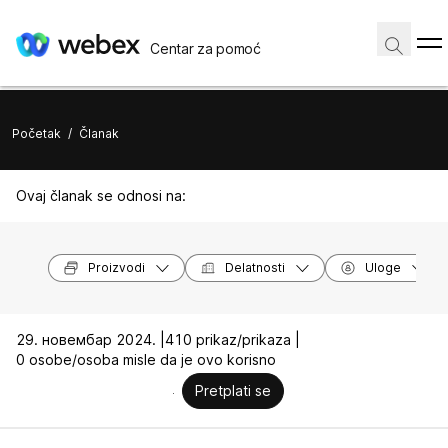
Centar za pomoć
Početak
/
Članak
Ovaj članak se odnosi na:
Proizvodi
Delatnosti
Uloge
29. новембар 2024. |
410 prikaz/prikaza |
0 osobe/osoba misle da je ovo korisno
Pretplati se