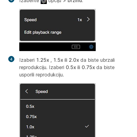
Izaberite
opciju >
brzinu.
4
Izaberi
1.25x
,
1.5x
ili
2.0x
da biste ubrzali
reprodukciju. Izaberi
0.5x
ili
0.75x
da biste
usporili reprodukciju.