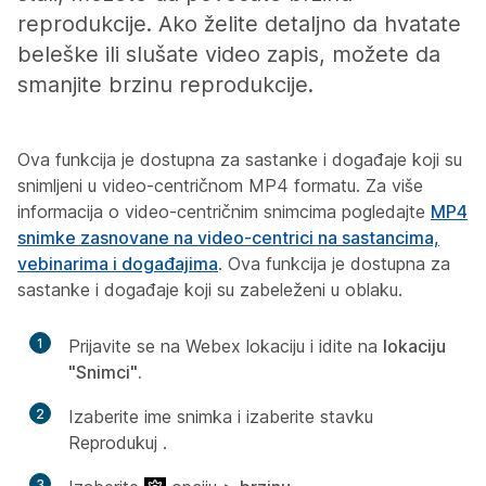
reprodukcije. Ako želite detaljno da hvatate
beleške ili slušate video zapis, možete da
smanjite brzinu reprodukcije.
Ova funkcija je dostupna za sastanke i događaje koji su
snimljeni u video-centričnom MP4 formatu. Za više
informacija o video-centričnim snimcima pogledajte
MP4
snimke zasnovane na video-centrici na sastancima,
vebinarima i događajima
. Ova funkcija je dostupna za
sastanke i događaje koji su zabeleženi u oblaku.
1
Prijavite se na Webex lokaciju i idite na
lokaciju
"Snimci".
2
Izaberite ime snimka i izaberite stavku
Reprodukuj
.
3