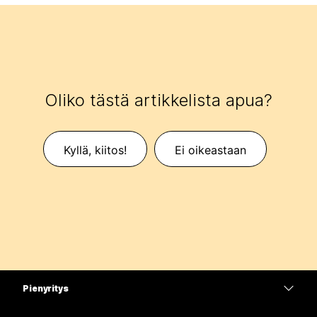
Oliko tästä artikkelista apua?
Kyllä, kiitos!
Ei oikeastaan
Pienyritys
Hinnoittelu