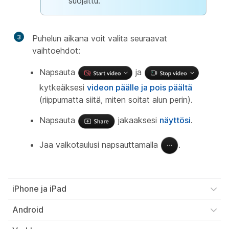
suojattu.
3
Puhelun aikana voit valita seuraavat
vaihtoehdot:
Napsauta
ja
kytkeäksesi
videon päälle ja pois päältä
(riippumatta siitä, miten soitat alun perin).
Napsauta
jakaaksesi
näyttösi
.
Jaa valkotaulusi napsauttamalla
.
iPhone ja iPad
Android