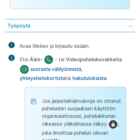
Työpöytä
1
Avaa Webex ja kirjaudu sisään.
2
Etsi
Ääni-
- tai
Videopuhelukuvakkeita
suorasta välilyönnistä
,
yhteystietokortista
tai
hakutuloksista
.
Jos järjestelmänvalvoja on ottanut
puheluiden suojauksen käyttöön
organisaatiossasi, puheluikkunan
oikeassa yläkulmassa näkyy
,
joka ilmoittaa puhelun olevan