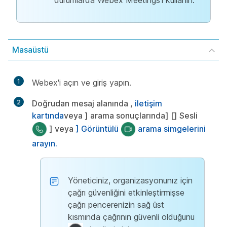
durumlarda Webex Meetings'i kullanın.
Masaüstü
1
Webex'i açın ve giriş yapın.
2
Doğrudan mesaj alanında
,
iletişim
kartında
veya
] arama sonuçlarında] [] Sesli
] veya
] Görüntülü
arama simgelerini
arayın.
Yöneticiniz, organizasyonunız için
çağrı güvenliğini etkinleştirmişse
çağrı pencerenizin sağ üst
kısmında çağrının güvenli olduğunu