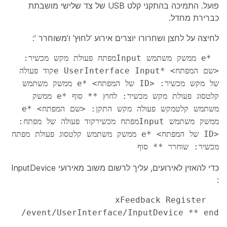
פועל
. התמיכה בהתקני קלט USB של צד שלישי מושבתת
כברירת מחדל.
לחיצה על לחצן ושחרורו יוצרים אירוע 'לחוץ'
ו'משוחרר
':
 *e ממשק משתמש Inputמפתח פעולת מקש מכשיר: 
<שם המפתח> *e UserInterface Inputקוד פעולה 
של מקש מכשיר: <ID של המפתח> *e ממשק משתמש 
קלטסוג פעולת מקש מכשיר: לחוץ ** סוף *e ממשק 
משתמש קלטמקש פעולה מקש התקן: <שם המפתח> *e 
ממשק משתמש Inputמפתח מכשירקוד פעולה של מפתח: 
<ID של המפתח> *e ממשק משתמש קלטסוג פעולת מפתח 
מכשיר: שוחרר ** סוף 
כדי להאזין לאירועים, עליך לרשום משוב מאירועי
InputDevice
:
 xFeedback Register 
/event/UserInterface/InputDevice ** end 