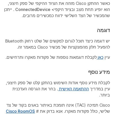
כאשר ההתקן Cisco מזהה את הציוד ההיקפי של ספק חיצוני,
הוא יופיע תחת
מצב
ובציוד היקפי>
ConnectedDevice
. ייתכן
שהמכשיר של הצד השלישי ידווח כמכשירים מרובים.
דוגמה
יש דוגמה כיצד תוכל לגרום למקשים של שלט רחוק Bluetooth
להפעיל חלק מהפונקציות של מכשיר Cisco במאמר
זה.
עיין
כאן
לקבלת דוגמאות נוספות של פקודות מאקרו ותרחישים.
מידע נוסף
לקבלת מידע נוסף אודות השימוש בהתקן קלט של ספק חיצוני,
עיין במדריך
ההתאמה האישית
. בחר את הגרסה העדכנית
ביותר.
Cisco תמיכה (TAC) אינה תומכת באיתור באגים בקוד של צד
שלישי, כולל פקודות מאקרו. אנא בדוק את #
Cisco RoomOS