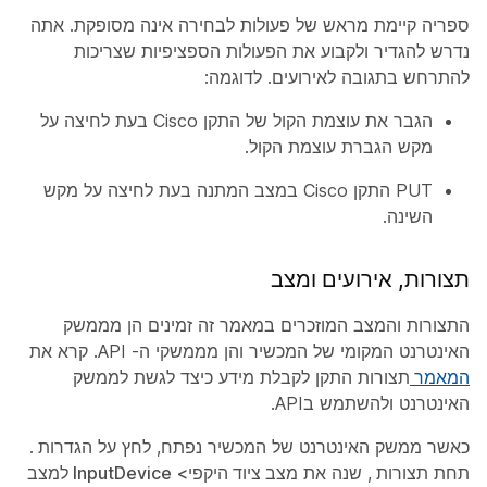
ספריה קיימת מראש של פעולות לבחירה אינה מסופקת. אתה
נדרש להגדיר ולקבוע את הפעולות הספציפיות שצריכות
להתרחש בתגובה לאירועים. לדוגמה:
הגבר את עוצמת הקול של התקן Cisco בעת לחיצה על
מקש הגברת עוצמת הקול.
PUT התקן Cisco במצב המתנה בעת לחיצה על מקש
השינה.
תצורות, אירועים ומצב
התצורות והמצב המוזכרים במאמר זה זמינים הן מממשק
האינטרנט המקומי של המכשיר והן מממשקי ה- API. קרא את
המאמר
תצורות התקן לקבלת מידע כיצד לגשת לממשק
האינטרנט ולהשתמש בAPI.
כאשר ממשק האינטרנט של המכשיר נפתח, לחץ על
הגדרות
.
תחת
תצורות
, שנה את
מצב ציוד היקפי>
InputDevice למצב