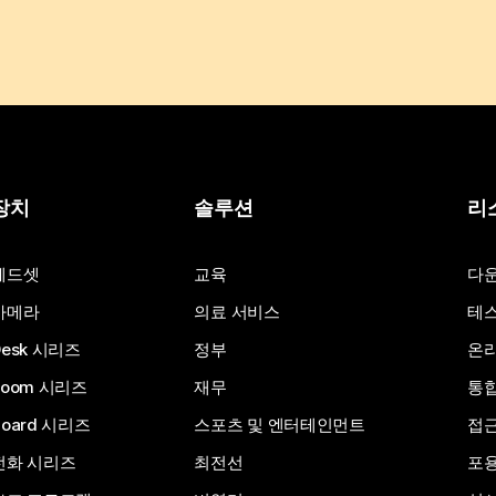
장치
솔루션
리
헤드셋
교육
다
카메라
의료 서비스
테스
Desk 시리즈
정부
온라
Room 시리즈
재무
통
Board 시리즈
스포츠 및 엔터테인먼트
접
전화 시리즈
최전선
포