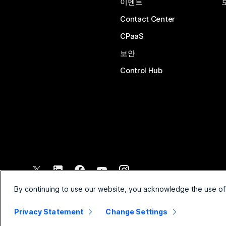
이벤트
Contact Center
CPaaS
보안
Control Hub
©
2026
Cisco 및/또는 관련 제휴. All rights reserved.
By continuing to use our website, you acknowledge the use of
Privacy Statement
Change Settings