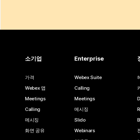
소기업
Enterprise
가격
Webex Suite
Webex 앱
Calling
Meetings
Meetings
Calling
메시징
메시징
Slido
화면 공유
Webinars