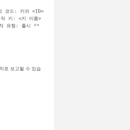
 동작 키: <키 이름> 
동작 유형: 출시 ** 
치로 보고될 수 있습