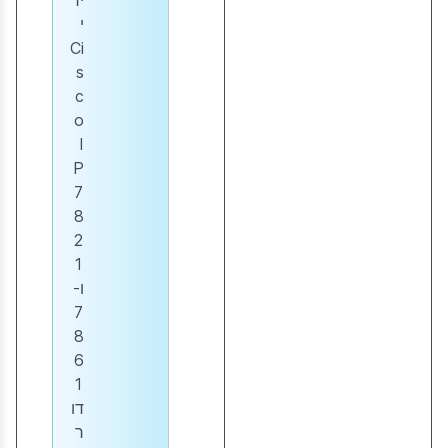
יר
י
Ci
s
c
o
I
P
7
8
2
1
ו-
7
8
6
1
דו
ר