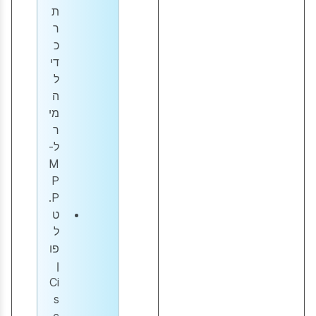
ת
ר
כ
די
ל
ה
מי
ר
ל-
M
P
P.
ט
ל
פו
ן
Ci
s