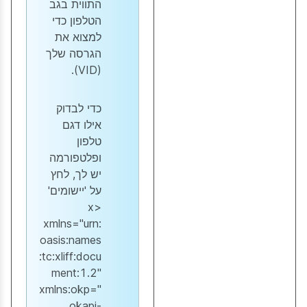
התווית בגב
הטלפון כדי
למצוא את
הגרסה שלך
(VID).
כדי לבדוק
אילו דגם
טלפון
ופלטפורמה
יש לך, לחץ
על 'יישומים'
<x
xmlns="urn:
oasis:names
:tc:xliff:docu
ment:1.2"
xmlns:okp="
okapi-