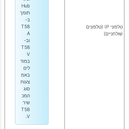
Hub
תומך
ב-
T58
טלפוני IP (טלפונים
A
שולחניים)
וב-
T58
V
במוד
לים
באמ
צעות
סוג
המכ
שיר
T58
V.