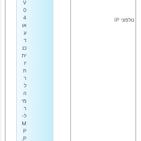
V
0
4
טלפוני IP
או
ע
ד
כנ
ית
יו
ת
ר
ל
ה
מי
ר
ל-
M
P
P.