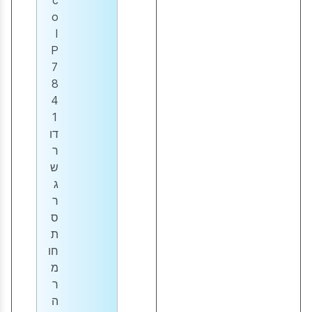
c
o
I
P
7
8
4
1
דו
ר
ש
ג
ר
ס
ת
חו
מ
ר
ה