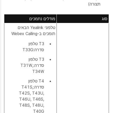
תצורה)
סוג
מודלים נתמכים
טלפוני Yealink הבאים
תומכים ב-Webex Calling
T3 טלפון
סדרה:T33G
T3 טלפון
סדרה:T31W,
T34W
T4 טלפון
סדרה:T41S,
T42S, T43U,
T46U, T46S,
T48S, T48U,
T40G