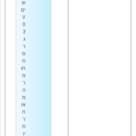
ש
ים
V
0
3
ג
ר
ס
ת
חו
מ
ר
ה
מ
או
ח
ר
ת
יו