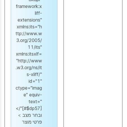
framework:x
liff-
extensions"
xmlns:its="h
ttp://www.w
3.org/2005/
11/its"
xmlns:itsxlf=
"http://www
.w3.org/ns/it
s-xliff/"
id="1"
ctype="imag
e" equiv-
text="
[#$dp57]"/>
ובחר
מצב
>
פרטי מוצר