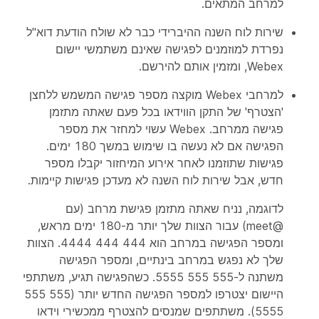
למרחב המתאים.
שירות לוח השנה ההיברידי כבר לא שולח הודעת דוא"ל
נפרדת למוזמנים לפגישה שאינם משתמשי יישום
Webex, ומזמין אותם להירשם.
למרחבי Webex מוקצה מספר פגישה המשמש ללחצן
'הצטרף' של התקן הווידאו בכל פעם שאתה מתזמן
פגישה ממרחב. Webex עשוי למחזר את מספר
הפגישה אם לא נעשה בו שימוש במשך 180 ימים.
פגישות שתוזמנו לאחר אירוע המיחזור יקבלו מספר
חדש, אבל שירות לוח השנה לא מעדכן פגישות קיימות.
לדוגמה, נניח שאתה מתזמן פגישת מרחב (עם
@meet) עבור הצוות שלך יותר מ-180 ימים מראש,
ומספר הפגישה במרחב הוא 444 444 4444. הצוות
שלך לא נפגש במרחב בינתיים, ומספר הפגישה
משתנה ל-555 555 5555. כשהפגישה תגיע, משתתפי
היישום יצטרפו למספר הפגישה החדש יותר (555 555
5555). משתתפים שמנסים להצטרף ממכשירי וידאו