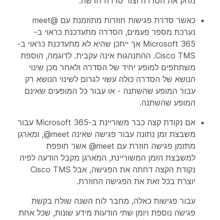
מחק את הסדרה וצור סדרה חדשה.
כאשר סדרת פגישות חוזרות מתוזמנת עם @meet
נערכת מספר פעמים, הסדרה מתעדכנת כראוי ב-
Microsoft 365 אך ייתכן שהיא לא מתעדכנת כראוי ב-
Cisco TMS. ההתנהגות אינה עקבית. לדוגמה, הוספת
משתתפים למופע יחיד של הסדרה ולאחר מכן שינוי
הנושא של הסדרה כולה עשוי לגרום לשינוי הנושא רק
עבור המופע שהשתנה - או עבור כל המופעים שאינם
המופע שהשתנה.
אם נקודת קצה כבר משוריינת ב-Microsoft 365 עבור
משבצת זמן נתונה עבור פגישה שאינה ‎@meet, ומארגן
מתזמן פגישה חוזרת עם ‎@meet אשר חופפת
למשבצת הזמן המשוריינת, המארגן מקבל הודעה לפיה
נקודת הקצה דחתה את הפגישה, אבל Cisco TMS
יוצרת בכל זאת את הפגישה החוזרת.
עבור פגישות כאלה, מחבר לוח השנה שולח בקשת
פגישה נוספת ויומן שתי הודעות מידע שונות, שכל אחת