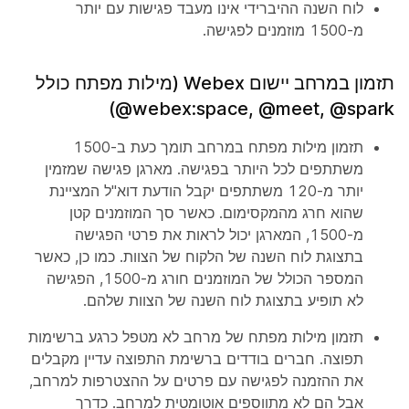
לוח השנה ההיברידי אינו מעבד פגישות עם יותר
מ-1500 מוזמנים לפגישה.
תזמון במרחב יישום Webex (מילות מפתח כולל
‎@webex:space, ‎@meet, ‎@spark)
תזמון מילות מפתח במרחב תומך כעת ב-1500
משתתפים לכל היותר בפגישה. מארגן פגישה שמזמין
יותר מ-120 משתתפים יקבל הודעת דוא"ל המציינת
שהוא חרג מהמקסימום. כאשר סך המוזמנים קטן
מ-1500, המארגן יכול לראות את פרטי הפגישה
בתצוגת לוח השנה של הלקוח של הצוות. כמו כן, כאשר
המספר הכולל של המוזמנים חורג מ-1500, הפגישה
לא תופיע בתצוגת לוח השנה של הצוות שלהם.
תזמון מילות מפתח של מרחב לא מטפל כרגע ברשימות
תפוצה. חברים בודדים ברשימת התפוצה עדיין מקבלים
את ההזמנה לפגישה עם פרטים על ההצטרפות למרחב,
אבל הם לא מתווספים אוטומטית למרחב. כדרך