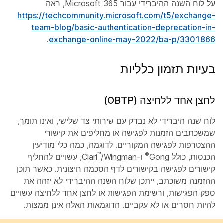
על לוח השנה ההיברידי עבור Microsoft 365, ראה
https://techcommunity.microsoft.com/t5/exchange-
team-blog/basic-authentication-deprecation-in-
.
exchange-online-may-2022/ba-p/3301866
בעיות תזמון כלליות
לחצן אחד ללחיצה (OBTP)
לוח שנה היברידי לא נבדק עם שירותי צד שלישי, ואינו תומך,
שמשכתבים הזמנות לפגישה או מחליפים את קישורי
ההצטרפות לפגישה המקוריים. לדוגמה, כמה כלי מודיעין
™
®
הכנסות, כולל Gong
ו-Clari
/Wingman, עשויים להחליף
קישורים לפגישה בקישורים לדף הסכמה חיצונית. כאשר תוכן
ההזמנה משוכתב, ייתכן שלוח השנה ההיברידי לא יזהה את
ספק הפגישות, ורשימת הפגישות או לחצן אחד ללחיצה עשויים
להיות חסרים או לא עקביים. הדוגמאות האלה אינן ממצות.