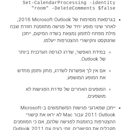
Set-CalendarProcessing -identity
"room" -DeleteComments $false
בגרסאות מסוימות של Microsoft Outlook‏ 2016,
לאחר שינוי מופע יחיד של פגישה מתוזמנת חוזרת שבה
מילת מפתח לתזמון נמצאת בשדה המיקום, ייתכן
שהטקסט והקישורי ההצטרפות ייעלמו.
במידת האפשר, שדרג לגרסה העדכנית ביותר
של Outlook.
אם אין לך אפשרות לשדרג, מחק ותזמן מחדש
את המופע המושפע.
המופעים האחרים של סדרת הפגישות לא
מושפעים.
ייתכן שמארגני פגישות המשתמשים ב-Microsoft
Outlook‏ 2011 עבור Mac לא יראו את קישורי
ההצטרפות בהזמנות לפגישה שלהם, אם כי המוזמנים
מקבלים את הקישורים. זוהי בעיה עם Outlook 2011