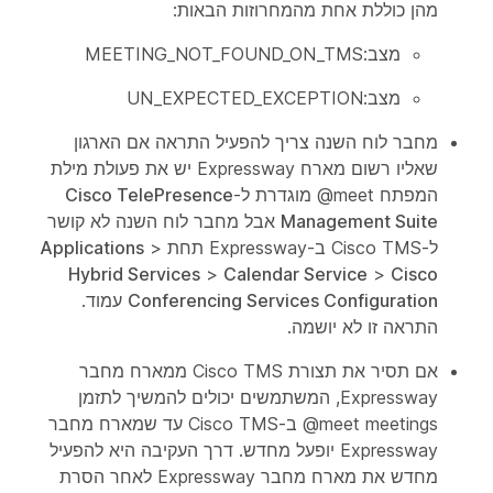
מהן כוללת אחת מהמחרוזות הבאות:
מצב:MEETING_NOT_FOUND_ON_TMS
מצב:UN_EXPECTED_EXCEPTION
מחבר לוח השנה צריך להפעיל התראה אם הארגון
שאליו רשום מארח Expressway יש את פעולת מילת
המפתח ‎@meet מוגדרת ל-‎
Cisco TelePresence
Management Suite
אבל מחבר לוח השנה לא קושר
ל-Cisco TMS ב-Expressway תחת
>
Applications
Hybrid Services
>
Calendar Service
>
Cisco
Conferencing Services Configuration
עמוד.
התראה זו לא יושמה.
אם תסיר את תצורת Cisco TMS ממארח מחבר
Expressway, המשתמשים יכולים להמשיך לתזמן
‎@meet meetings ב-Cisco TMS עד שמארח מחבר
Expressway יופעל מחדש. דרך העקיבה היא להפעיל
מחדש את מארח מחבר Expressway לאחר הסרת