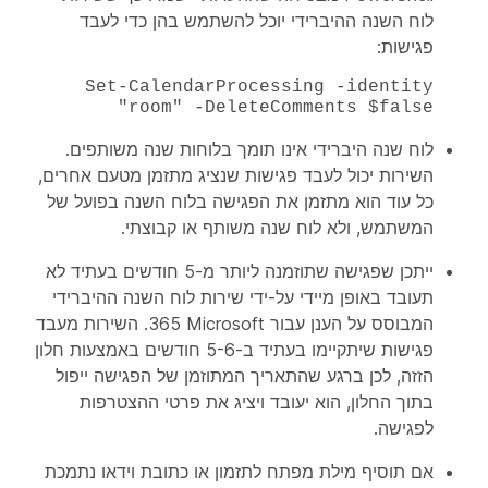
לוח השנה ההיברידי יוכל להשתמש בהן כדי לעבד
פגישות:
Set-CalendarProcessing -identity
"room" -DeleteComments $false
לוח שנה היברידי אינו תומך בלוחות שנה משותפים.
השירות יכול לעבד פגישות שנציג מתזמן מטעם אחרים,
כל עוד הוא מתזמן את הפגישה בלוח השנה בפועל של
המשתמש, ולא לוח שנה משותף או קבוצתי.
ייתכן שפגישה שתוזמנה ליותר מ-5 חודשים בעתיד לא
תעובד באופן מיידי על-ידי שירות לוח השנה ההיברידי
המבוסס על הענן עבור Microsoft‏ 365. השירות מעבד
פגישות שיתקיימו בעתיד ב-5-6 חודשים באמצעות חלון
הזזה, לכן ברגע שהתאריך המתוזמן של הפגישה ייפול
בתוך החלון, הוא יעובד ויציג את פרטי ההצטרפות
לפגישה.
אם תוסיף מילת מפתח לתזמון או כתובת וידאו נתמכת