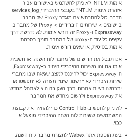
אימות NTLM: לא ניתן להשתמש באישורים עבור
אזהרת אימות NTLM" בקובצי ההיברידי_services_log.
הדבר יכול להתרחש אם מוגדר Proxy של מחבר
ביישומים > שירותים היברידיים > Proxy של מחבר ב-
Expressway ו-Proxy זה דורש אימות. לא נדרשת דרך
עקיפה כל עוד ה-proxy של המחבר תומך בסכמת
אימות בסיסית, או שאינו דורש אימות.
אם תבטל את הרישום של מחבר לוח השנה, או תשבית
אותו אם זהו השירות ההיברידי היחיד ב-Expressway,
ה-Expressway יכול להיכנס למצב שגיאה שבו מחברי
שירות היברידי לא יירשמו, שינויי תצורה לא יתפשטו או
יתרחשו בעיות אחרות. דרך העקיבה היא לאתחל מחדש
את Expressway ולרשום מחדש את המחבר.
לא ניתן לחפש ב-Control Hub כדי להחזיר את קבוצת
המשתמשים ששירות לוח השנה ההיברידי מופעל או
כבוי.
בעת הוספת אתר Webex לתצורת מחבר לוח השנה,