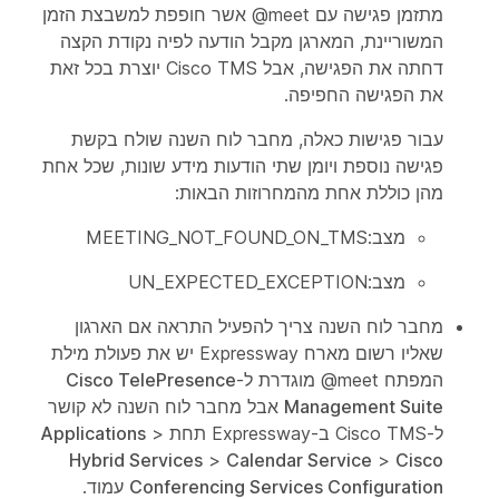
מתזמן פגישה עם ‎@meet אשר חופפת למשבצת הזמן
המשוריינת, המארגן מקבל הודעה לפיה נקודת הקצה
דחתה את הפגישה, אבל Cisco TMS יוצרת בכל זאת
את הפגישה החפיפה.
עבור פגישות כאלה, מחבר לוח השנה שולח בקשת
פגישה נוספת ויומן שתי הודעות מידע שונות, שכל אחת
מהן כוללת אחת מהמחרוזות הבאות:
מצב:MEETING_NOT_FOUND_ON_TMS
מצב:UN_EXPECTED_EXCEPTION
מחבר לוח השנה צריך להפעיל התראה אם הארגון
שאליו רשום מארח Expressway יש את פעולת מילת
המפתח ‎@meet מוגדרת ל-‎
Cisco TelePresence
Management Suite
אבל מחבר לוח השנה לא קושר
ל-Cisco TMS ב-Expressway תחת
>
Applications
Hybrid Services
>
Calendar Service
>
Cisco
Conferencing Services Configuration
עמוד.