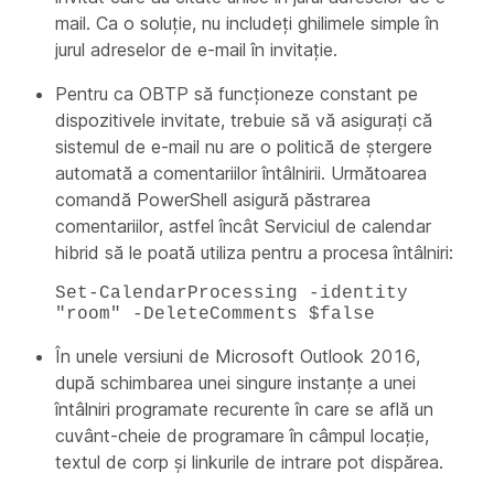
mail. Ca o soluție, nu includeți ghilimele simple în
jurul adreselor de e-mail în invitație.
Pentru ca OBTP să funcționeze constant pe
dispozitivele invitate, trebuie să vă asigurați că
sistemul de e-mail nu are o politică de ștergere
automată a comentariilor întâlnirii. Următoarea
comandă PowerShell asigură păstrarea
comentariilor, astfel încât Serviciul de calendar
hibrid să le poată utiliza pentru a procesa întâlniri:
Set-CalendarProcessing -identity
"room" -DeleteComments $false
În unele versiuni de Microsoft Outlook 2016,
după schimbarea unei singure instanțe a unei
întâlniri programate recurente în care se află un
cuvânt-cheie de programare în câmpul locație,
textul de corp și linkurile de intrare pot dispărea.