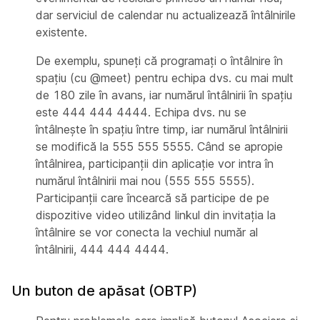
dar serviciul de calendar nu actualizează întâlnirile
existente.
De exemplu, spuneți că programați o întâlnire în
spațiu (cu @meet) pentru echipa dvs. cu mai mult
de 180 zile în avans, iar numărul întâlnirii în spațiu
este 444 444 4444. Echipa dvs. nu se
întâlnește în spațiu între timp, iar numărul întâlnirii
se modifică la 555 555 5555. Când se apropie
întâlnirea, participanții din aplicație vor intra în
numărul întâlnirii mai nou (555 555 5555).
Participanții care încearcă să participe de pe
dispozitive video utilizând linkul din invitația la
întâlnire se vor conecta la vechiul număr al
întâlnirii, 444 444 4444.
Un buton de apăsat (OBTP)