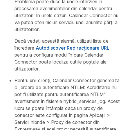
Problema poate duce la unele întârzieri în
procesarea evenimentelor din calendar pentru
utilizatori. În unele cazuri, Calendar Connector nu
va putea oferi niciun serviciu unei anumite părți a
utilizatorilor.
Dacă vedeți această alarmă, utilizați lista de
încredere
Autodiscover Redirecționare URL
pentru a configura modul în care Calendar
Connector poate localiza cutiile poștale ale
utilizatorilor.
Pentru unii clienți, Calendar Connector generează
o „eroare de autentificare NTLM: Acreditările nu
pot fi utilizate pentru autentificarea NTLM"
avertisment în fișierele hybrid_services_log. Acest
lucru se poate întâmpla dacă un proxy de
conector este configurat în pagina Aplicații >
Servicii hibride > Proxy de conector din
Expressway și acel proxy necesită autentificare.