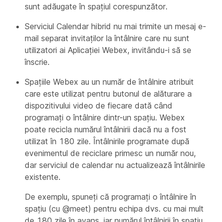
sunt adăugate în spațiul corespunzător.
Serviciul Calendar hibrid nu mai trimite un mesaj e-
mail separat invitaților la întâlnire care nu sunt
utilizatori ai Aplicației Webex, invitându-i să se
înscrie.
Spațiile Webex au un număr de întâlnire atribuit
care este utilizat pentru butonul de alăturare a
dispozitivului video de fiecare dată când
programați o întâlnire dintr-un spațiu. Webex
poate recicla numărul întâlnirii dacă nu a fost
utilizat în 180 zile. Întâlnirile programate după
evenimentul de reciclare primesc un număr nou,
dar serviciul de calendar nu actualizează întâlnirile
existente.
De exemplu, spuneți că programați o întâlnire în
spațiu (cu @meet) pentru echipa dvs. cu mai mult
de 180 zile în avans, iar numărul întâlnirii în spațiu