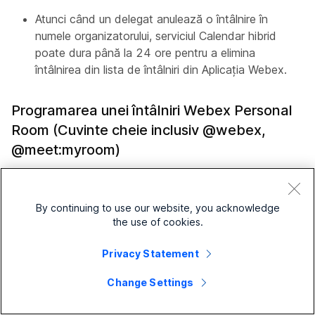
Atunci când un delegat anulează o întâlnire în
numele organizatorului, serviciul Calendar hibrid
poate dura până la 24 ore pentru a elimina
întâlnirea din lista de întâlniri din Aplicația Webex.
Programarea unei întâlniri Webex Personal
Room (Cuvinte cheie inclusiv @webex,
@meet:myroom)
Calendarul hibrid nu adaugă detalii despre Webex
dacă invitația la întâlnire conține deja linkuri de
By continuing to use our website, you acknowledge
intrare Webex (de exemplu, adăugate cu
the use of cookies.
Instrumentele de productivitate sau manual de
către organizatorul întâlnirii). Organizatorul întâlnirii
Privacy Statement
poate șterge manual orice linkuri de intrare
adăugate anterior, astfel încât Hybrid Calendar să
Change Settings
poată adăuga noile linkuri de intrare.