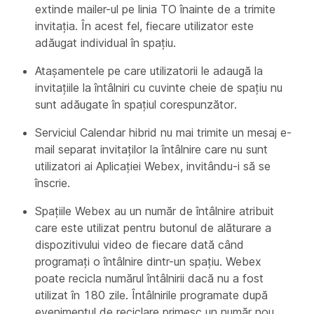
extinde mailer-ul pe linia TO înainte de a trimite
invitația. În acest fel, fiecare utilizator este
adăugat individual în spațiu.
Atașamentele pe care utilizatorii le adaugă la
invitațiile la întâlniri cu cuvinte cheie de spațiu nu
sunt adăugate în spațiul corespunzător.
Serviciul Calendar hibrid nu mai trimite un mesaj e-
mail separat invitaților la întâlnire care nu sunt
utilizatori ai Aplicației Webex, invitându-i să se
înscrie.
Spațiile Webex au un număr de întâlnire atribuit
care este utilizat pentru butonul de alăturare a
dispozitivului video de fiecare dată când
programați o întâlnire dintr-un spațiu. Webex
poate recicla numărul întâlnirii dacă nu a fost
utilizat în 180 zile. Întâlnirile programate după
evenimentul de reciclare primesc un număr nou,