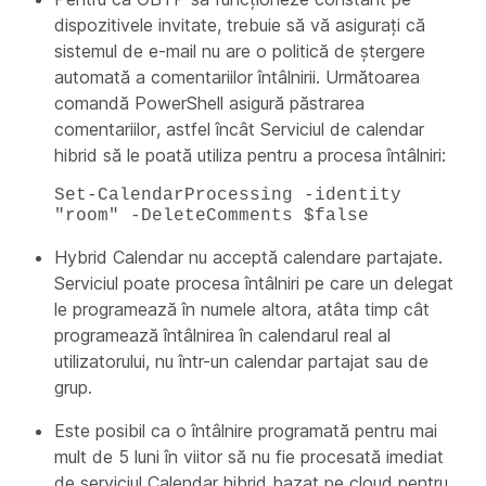
dispozitivele invitate, trebuie să vă asigurați că
sistemul de e-mail nu are o politică de ștergere
automată a comentariilor întâlnirii. Următoarea
comandă PowerShell asigură păstrarea
comentariilor, astfel încât Serviciul de calendar
hibrid să le poată utiliza pentru a procesa întâlniri:
Set-CalendarProcessing -identity
"room" -DeleteComments $false
Hybrid Calendar nu acceptă calendare partajate.
Serviciul poate procesa întâlniri pe care un delegat
le programează în numele altora, atâta timp cât
programează întâlnirea în calendarul real al
utilizatorului, nu într-un calendar partajat sau de
grup.
Este posibil ca o întâlnire programată pentru mai
mult de 5 luni în viitor să nu fie procesată imediat
de serviciul Calendar hibrid bazat pe cloud pentru