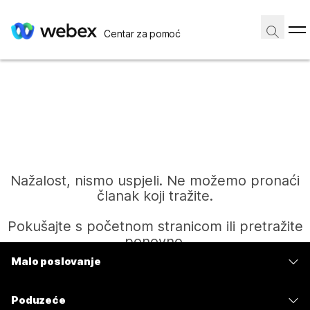
Centar za pomoć
Nažalost, nismo uspjeli. Ne možemo pronaći
članak koji tražite.
Pokušajte s početnom stranicom ili pretražite
ponovno.
Malo poslovanje
Cijene
Početak
Poduzeće