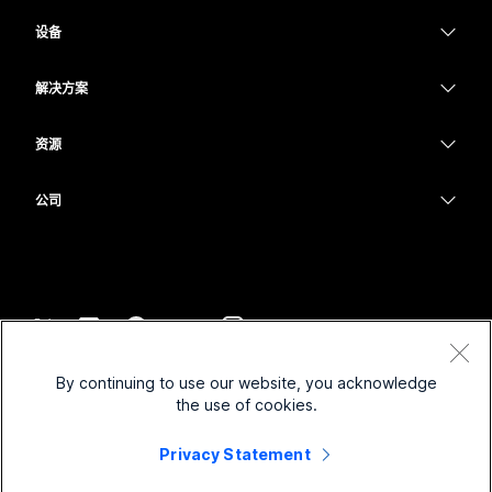
Webex 应用程序
Webex Suite
设备
Meetings
提交问题
Calling
头戴式耳机
Calling
解决方案
Meetings
摄像头
教育
消息传递
消息传递
资源
Desk 系列
医疗保健
屏幕共享
下载
Slido
Room 系列
公司
政府
加入测试会议
Webinars
Cisco
Board 系列
财务
在线课程
Events
联系技术支持
Phone 系列
体育与娱乐
集成
Contact Center
联系销售
配件
一线员工
辅助功能
CPaaS
条款和条件
Webex Blog
By continuing to use our website, you acknowledge
非营利组织
隐私权声明
包容性
安全性
the use of cookies.
Webex 思想领导力
Cookie
新兴公司
直播和点播网络研讨会
Control Hub
Privacy Statement
Webex 商店
商标
混合式工作
Webex 社区
©
2026
Cisco 和/或其附属公司。保留所有权利。