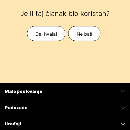
Je li taj članak bio koristan?
Da, hvala!
Ne baš
Malo poslovanje
Cijene
Poduzeće
Aplikacija Webex
Webex Suite
Uređaji
Sastanci
Calling