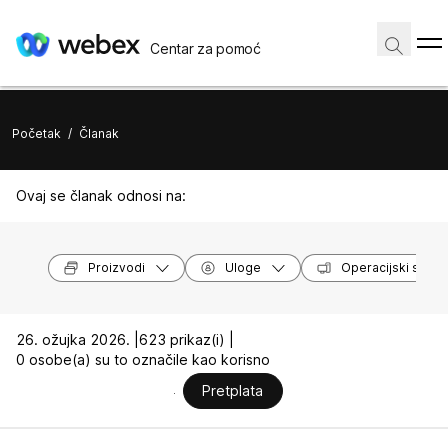
Centar za pomoć
Početak
/
Članak
Ovaj se članak odnosi na:
Proizvodi
Uloge
Operacijski susta
26. ožujka 2026. |
623 prikaz(i) |
0 osobe(a) su to označile kao korisno
Pretplata