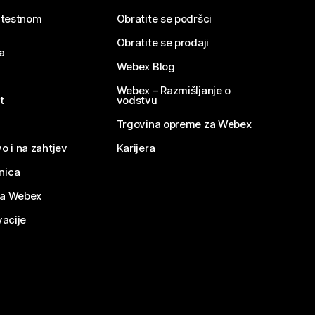
e testnom
Obratite se podršci
Obratite se prodaji
a
Webex Blog
Webex – Razmišljanje o
t
vodstvu
Trgovina opreme za Webex
o i na zahtjev
Karijera
nica
za Webex
vacije