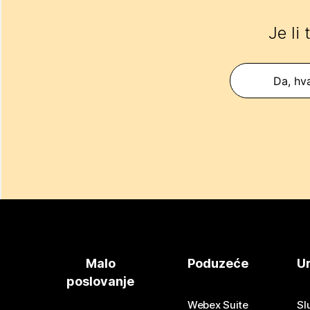
Je li
Da, hva
Malo
Poduzeće
Ur
poslovanje
Webex Suite
Sl