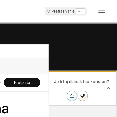
Pretraživanje
...
⌘K
Je li taj članak bio koristan?
Pretplata
na