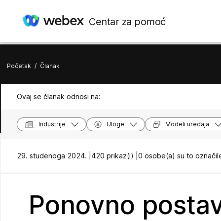
Centar za pomoć
Početak
/
Članak
Ovaj se članak odnosi na:
Industrije
Uloge
Modeli uređaja
29. studenoga 2024. |
420 prikaz(i) |
0 osobe(a) su to označil
Ponovno postav