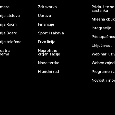
mere
Zdravstvo
Pridružite s
sastanku
rija stolova
Uprava
Mrežna obuk
rija Room
Financije
Integracije
rija Board
Sport i zabava
Pristupačnos
rije telefona
Prva linija
Uključivost
datna
Neprofitne
rema
organizacije
Webinari uživ
Nove tvrtke
Webex zajed
Hibridni rad
Programeri 
Novosti i ino