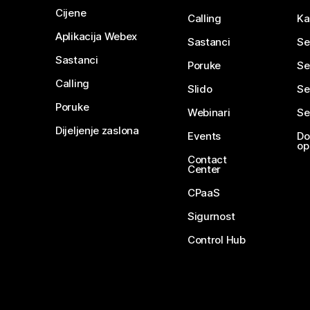
Cijene
Calling
Ka
Aplikacija Webex
Sastanci
Se
Sastanci
Poruke
Se
Calling
Slido
Se
Poruke
Webinari
Se
Dijeljenje zaslona
Events
Do
op
Contact
Center
CPaaS
Sigurnost
Control Hub