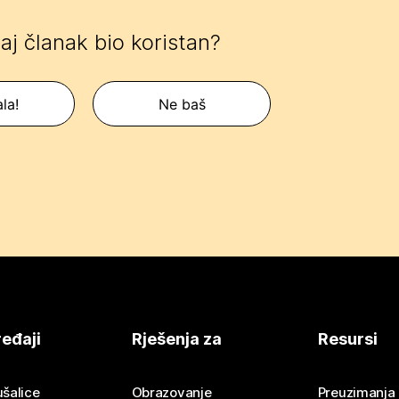
 taj članak bio koristan?
la!
Ne baš
eđaji
Rješenja za
Resursi
ušalice
Obrazovanje
Preuzimanja