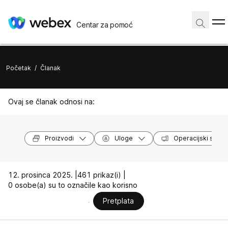
Centar za pomoć
Početak
/
Članak
Ovaj se članak odnosi na:
Proizvodi
Uloge
Operacijski susta
12. prosinca 2025. |
461 prikaz(i) |
0 osobe(a) su to označile kao korisno
Pretplata