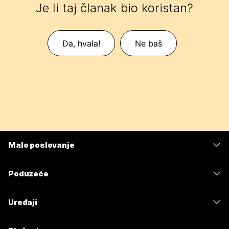
Je li taj članak bio koristan?
Da, hvala!
Ne baš
Malo poslovanje
Cijene
Poduzeće
Aplikacija Webex
Webex Suite
Uređaji
Sastanci
Calling
Slušalice
Calling