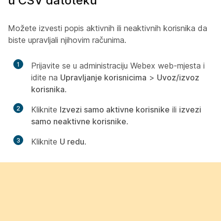
u CSV datoteku
Možete izvesti popis aktivnih ili neaktivnih korisnika da
biste upravljali njihovim računima.
1
Prijavite se u administraciju Webex web-mjesta i
idite na
Upravljanje korisnicima
>
Uvoz/izvoz
korisnika
.
2
Kliknite
Izvezi samo aktivne korisnike
ili
izvezi
samo neaktivne korisnike
.
3
Kliknite
U redu
.