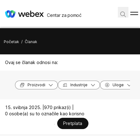
Centar za pomoć
Početak
/
Članak
Ovaj se članak odnosi na:
Proizvodi
Industrije
Uloge
15. svibnja 2025. |
970 prikaz(i) |
0 osobe(a) su to označile kao korisno
Pretplata