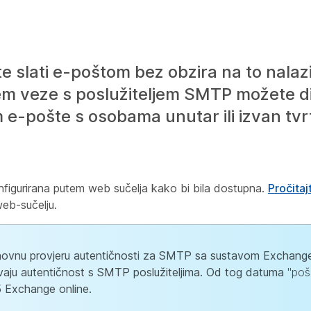
 slati e-poštom bez obzira na to nalazit
em veze s poslužiteljem SMTP možete dij
e-pošte s osobama unutar ili izvan tvrtk
figurirana putem web sučelja kako bi bila dostupna.
Pročita
web-sučelju.
novnu provjeru autentičnosti za SMTP sa sustavom Exchange
avaju autentičnost s SMTP poslužiteljima. Od tog datuma
"poš
5 Exchange online.