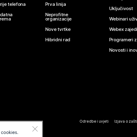
rije telefona
Prva linija
Uključivost
datna
Neprofitne
rema
organizacije
Webinari uživ
Nove tvrtke
Webex zajed
Hibridni rad
Programeri 
Novosti i ino
Odredbe i uvjeti
Izjava o zašti
 cookies.