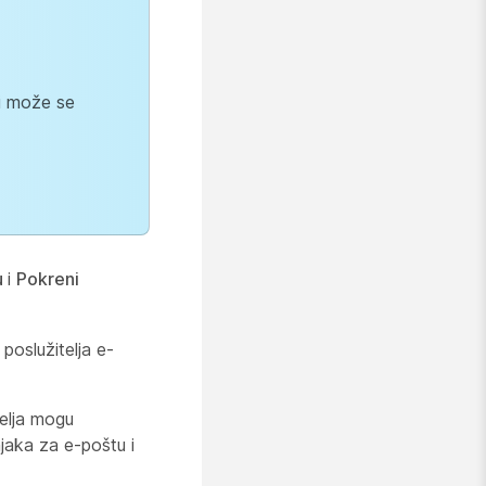
 i može se
u
i
Pokreni
 poslužitelja e-
telja mogu
njaka za e-poštu i