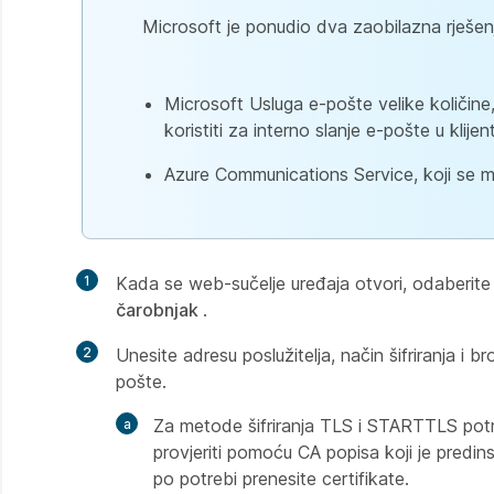
Microsoft je ponudio dva zaobilazna rješen
Microsoft Usluga e-pošte velike količin
koristiti za interno slanje e-pošte u klije
Azure Communications Service, koji se mo
1
Kada se web-sučelje uređaja otvori, odaberit
čarobnjak
.
2
Unesite adresu poslužitelja, način šifriranja i b
pošte.
Za metode šifriranja TLS i STARTTLS potrebn
provjeriti pomoću CA popisa koji je predins
po potrebi prenesite certifikate.