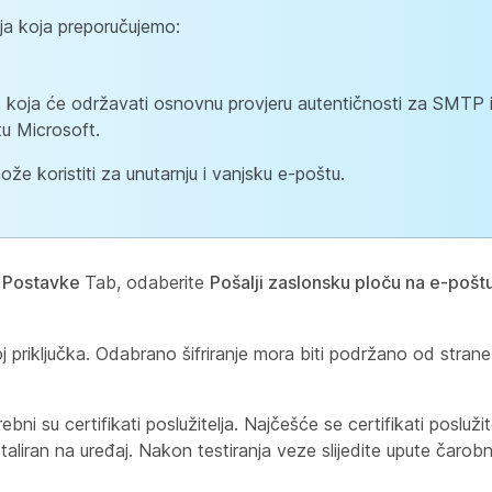
ja koja preporučujemo:
e, koja će održavati osnovnu provjeru autentičnosti za SMTP
ntu Microsoft.
že koristiti za unutarnju i vanjsku e-poštu.
e
Postavke
Tab, odaberite
Pošalji zaslonsku ploču na e-pošt
roj priključka. Odabrano šifriranje mora biti podržano od strane
i su certifikati poslužitelja. Najčešće se certifikati posluži
taliran na uređaj. Nakon testiranja veze slijedite upute čarob