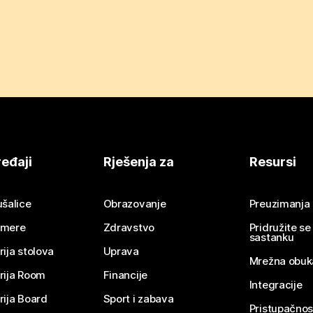
eđaji
Rješenja za
Resursi
ušalice
Obrazovanje
Preuzimanja
mere
Zdravstvo
Pridružite s
sastanku
rija stolova
Uprava
Mrežna obuk
rija Room
Financije
Integracije
rija Board
Sport i zabava
Pristupačnos