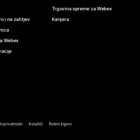
Trgovina opreme za Webex
o i na zahtjev
Karijera
nica
za Webex
vacije
ti privatnosti
Kolačići
Robni žigovi