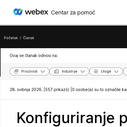
Centar za pomoć
Početak
/
Članak
Ovaj se članak odnosi na:
Proizvodi
Industrije
Uloge
28. svibnja 2026. |
557 prikaz(i) |
0 osobe(a) su to označile ka
Konfiguriranje 