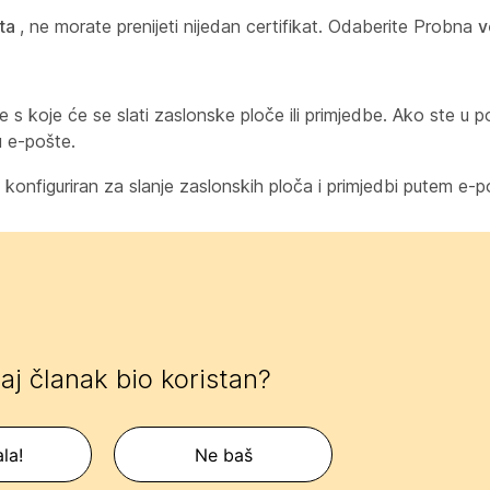
šta
, ne morate prenijeti nijedan certifikat. Odaberite Probna
v
 s koje će se slati zaslonske ploče ili primjedbe. Ako ste u pol
u e-pošte.
 konfiguriran za slanje zaslonskih ploča i primjedbi putem e-p
 taj članak bio koristan?
la!
Ne baš