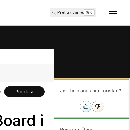
Pretraživanje
...
⌘K
Je li taj članak bio koristan?
Pretplata
oard i
Povezani članci