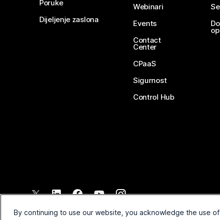
Poruke
Webinari
Se
Dijeljenje zaslona
Events
Do
op
Contact
Center
CPaaS
Sigurnost
Control Hub
©
2026
Cisco i/ili njegova povezana društva. Sva prava pridržana.
By continuing to use our website, you acknowledge the use of