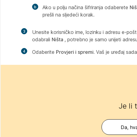
Ako u polju načina šifriranja odaberete
Ni
prešli na sljedeći korak.
3
Unesite korisničko ime, lozinku i adresu e-pošte
odabrali
Ništa
, potrebno je samo unijeti adres
4
Odaberite
Provjeri i spremi.
Vaš je uređaj sada
Je li
Da, hva