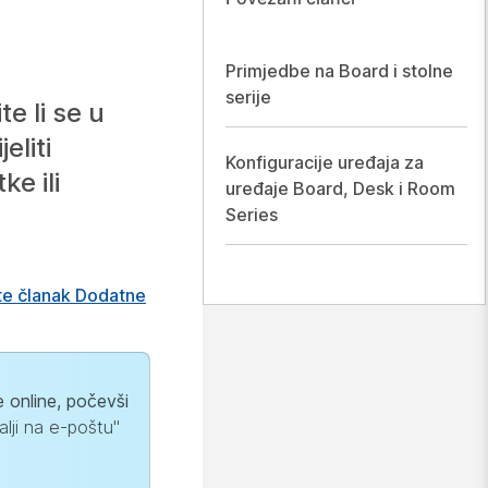
Primjedbe na Board i stolne
serije
e li se u
eliti
Konfiguracije uređaja za
e ili
uređaje Board, Desk i Room
Series
jte članak Dodatne
 online, počevši
alji na e-poštu"