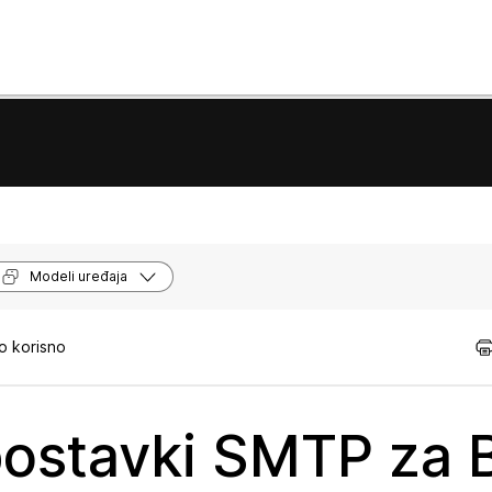
Modeli uređaja
o korisno
postavki SMTP za B