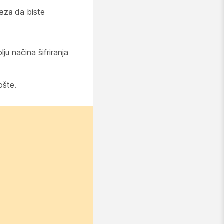
eza
da biste
ju načina šifriranja
ošte.