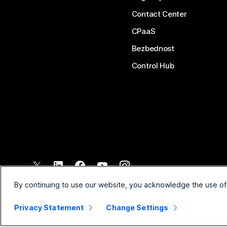
Contact Center
CPaaS
Bezbednost
Control Hub
©
2026
Cisco i/ili povezana pravna lica. Sva prava zadržana.
By continuing to use our website, you acknowledge the use of
Privacy Statement
Change Settings