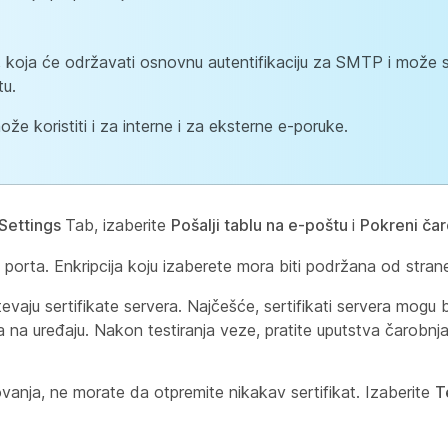
 koja će održavati osnovnu autentifikaciju za SMTP i može se
tu.
e koristiti i za interne i za eksterne e-poruke.
Settings
Tab, izaberite
Pošalji tablu na e-poštu
i
Pokreni ča
j porta. Enkripcija koju izaberete mora biti podržana od stran
aju sertifikate servera. Najčešće, sertifikati servera mogu b
a na uređaju. Nakon testiranja veze, pratite uputstva čarobnj
ovanja, ne morate da otpremite nikakav sertifikat. Izaberite
T