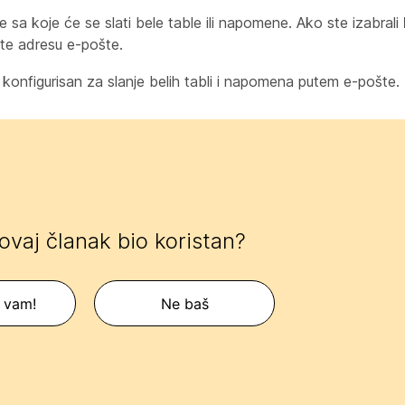
e sa koje će se slati bele table ili napomene. Ako ste izabrali
te adresu e-pošte.
 konfigurisan za slanje belih tabli i napomena putem e-pošte.
 ovaj članak bio koristan?
 vam!
Ne baš