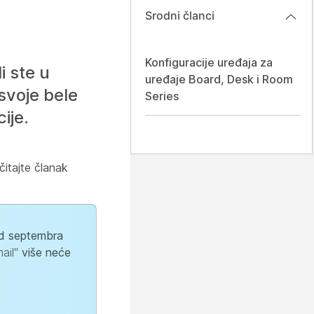
Srodni članci
Konfiguracije uređaja za
i ste u
uređaje Board, Desk i Room
svoje bele
Series
ije.
čitajte članak
od septembra
ail"
više neće