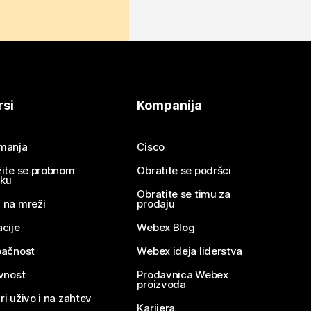
rsi
Kompanija
imanja
Cisco
žite se probnom
Obratite se podršci
nku
Obratite se timu za
 na mreži
prodaju
acije
Webex Blog
pačnost
Webex ideja liderstva
ivnost
Prodavnica Webex
proizvoda
ri uživo i na zahtev
Karijera