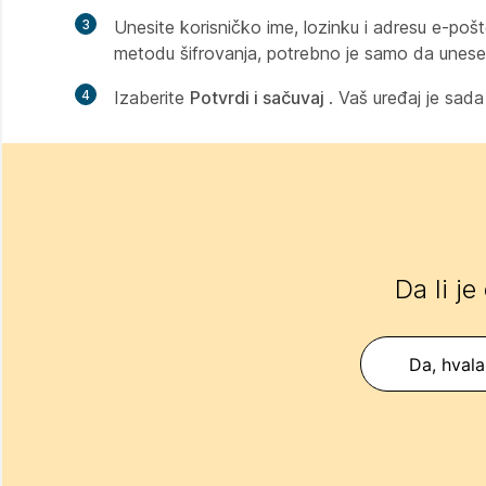
3
Unesite korisničko ime, lozinku i adresu e-pošt
metodu šifrovanja, potrebno je samo da unese
4
Izaberite
Potvrdi i sačuvaj
. Vaš uređaj je sada
Da li je
Da, hvala