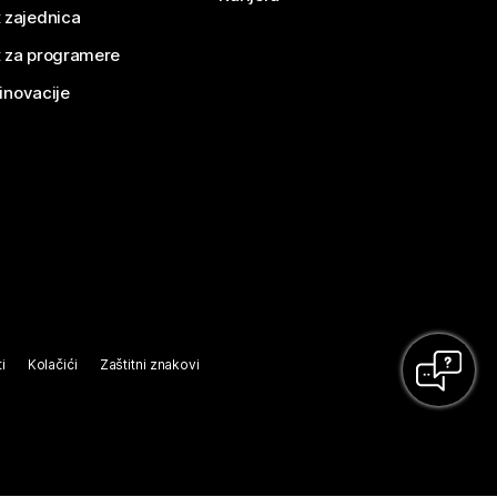
 zajednica
 za programere
 inovacije
i
Kolačići
Zaštitni znakovi