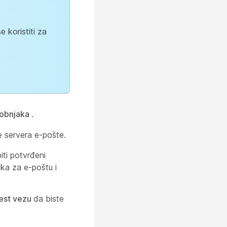
 koristiti za
robnjaka
.
e servera e-pošte.
iti potvrđeni
aka za e-poštu i
est vezu
da biste