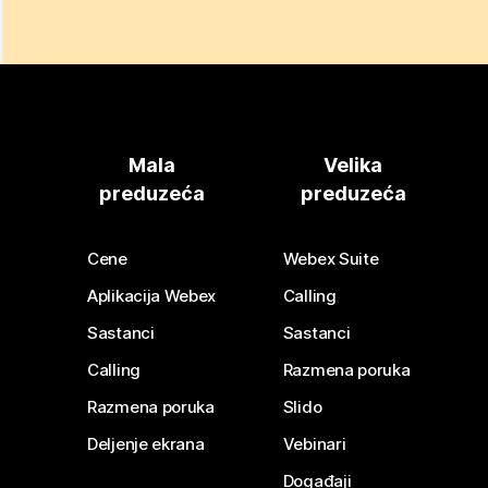
Mala
Velika
preduzeća
preduzeća
Cene
Webex Suite
Aplikacija Webex
Calling
Sastanci
Sastanci
Calling
Razmena poruka
Razmena poruka
Slido
Deljenje ekrana
Vebinari
Događaji