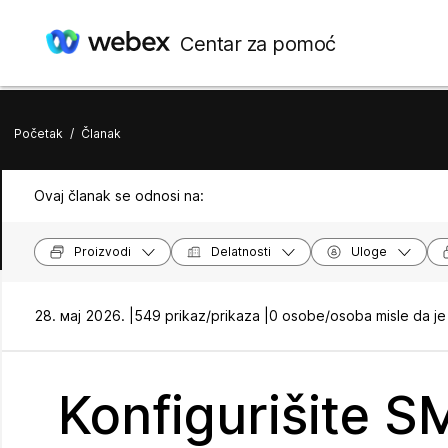
Centar za pomoć
Početak
/
Članak
Ovaj članak se odnosi na:
Proizvodi
Delatnosti
Uloge
28. мај 2026. |
549 prikaz/prikaza |
0 osobe/osoba misle da je
Konfigurišite S