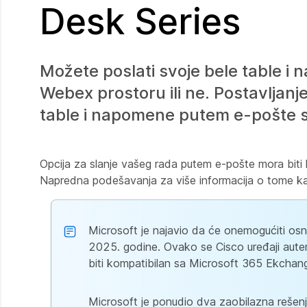
Desk Series
Možete poslati svoje bele table i
Webex prostoru ili ne. Postavljan
table i napomene putem e-pošte sa 
Opcija za slanje vašeg rada putem e-pošte mora biti 
Napredna podešavanja
za više informacija o tome kak
Microsoft je najavio da će onemogućiti os
2025. godine. Ovako se Cisco uređaji aut
biti kompatibilan sa Microsoft 365 Ekchang
Microsoft je ponudio dva zaobilazna rešen