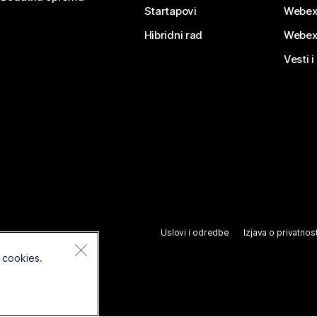
Startapovi
Webex
Hibridni rad
Webex
Vesti i
Uslovi i odredbe
Izjava o privatnost
 cookies.