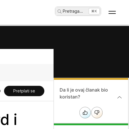
Pretraga
...
⌘K
Da li je ovaj članak bio
Pretplati se
koristan?
d i