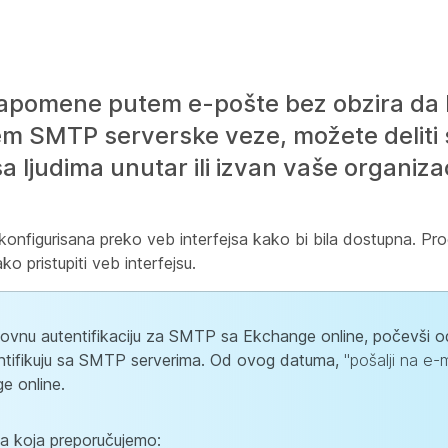
 napomene putem e-pošte bez obzira da l
jem SMTP serverske veze, možete deliti 
ljudima unutar ili izvan vaše organizac
konfigurisana preko veb interfejsa kako bi bila dostupna. Pro
o pristupiti veb interfejsu.
novnu autentifikaciju za SMTP sa Ekchange online, počevši 
entifikuju sa SMTP serverima. Od ovog datuma,
"pošalji na e-m
e online.
ja koja preporučujemo: