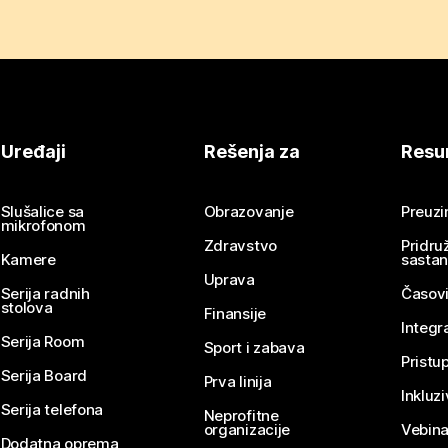
Uređaji
Rešenja za
Resu
Slušalice sa
Obrazovanje
Preuz
mikrofonom
Zdravstvo
Pridru
Kamere
sasta
Uprava
Serija radnih
Časovi
stolova
Finansije
Integr
Serija Room
Sport i zabava
Pristu
Serija Board
Prva linija
Inkluz
Serija telefona
Neprofitne
organizacije
Vebina
Dodatna oprema