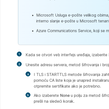
Microsoft Usluga e-pošte velikog obima,
interno slanje e-pošte u Microsoft tenan
Azure Communications Service, koji se mož
1
Kada se otvori veb interfejs uređaja, izaberite
2
Unesite adresu servera, metod šifrovanja i bro
I TLS i STARTTLS metode šifrovanja zahtev
pomoću CA liste koja je unapred instaliran
otpremite sertifikate ako je potrebno.
Ako izaberete
None
u polju za metod šifr
prešli na sledeći korak.