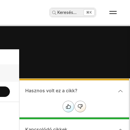
Keresés
...
⌘K
Hasznos volt ez a cikk?
Kapcsolódó cikkek