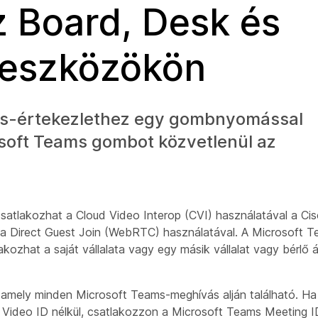
z Board, Desk és
 eszközökön
ms-értekezlethez egy gombnyomással
soft Teams gombot közvetlenül az
atlakozhat a Cloud Video Interop (CVI) használatával a Ci
 a Direct Guest Join (WebRTC) használatával. A Microsoft 
ozhat a saját vállalata vagy egy másik vállalat vagy bérlő ál
t, amely minden Microsoft Teams-meghívás alján található. Ha
ti Video ID nélkül, csatlakozzon a Microsoft Teams Meeting I