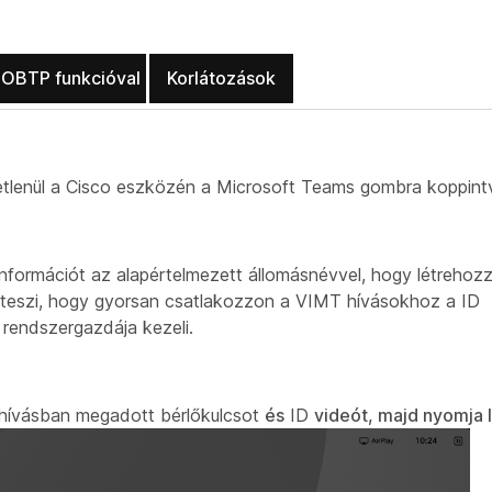
 OBTP funkcióval
Korlátozások
tlenül a Cisco eszközén a Microsoft Teams gombra koppint
információt az alapértelmezett állomásnévvel, hogy létrehoz
vé teszi, hogy gyorsan csatlakozzon a VIMT hívásokhoz a ID
 rendszergazdája kezeli.
hívásban megadott bérlőkulcsot
és
ID
videót, majd nyomja 