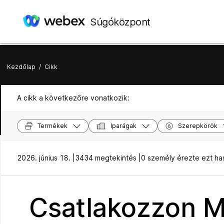
Súgóközpont
Kezdőlap
/
Cikk
A cikk a következőre vonatkozik:
Termékek
Iparágak
Szerepkörök
2026. június 18. |
3434 megtekintés |
0 személy érezte ezt h
Csatlakozzon M