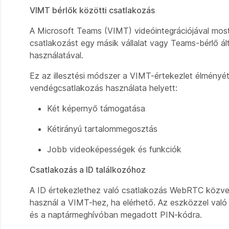
VIMT bérlők közötti csatlakozás
A Microsoft Teams (VIMT) videóintegrációjával mosta
csatlakozást egy másik vállalat vagy Teams-bérlő ál
használatával.
Ez az illesztési módszer a VIMT-értekezlet élmény
vendégcsatlakozás használata helyett:
Két képernyő támogatása
Kétirányú tartalommegosztás
Jobb videoképességek és funkciók
Csatlakozás a ID találkozóhoz
A ID értekezlethez való csatlakozás WebRTC közvet
használ a VIMT-hez, ha elérhető. Az eszközzel való
és a naptármeghívóban megadott PIN-kódra.