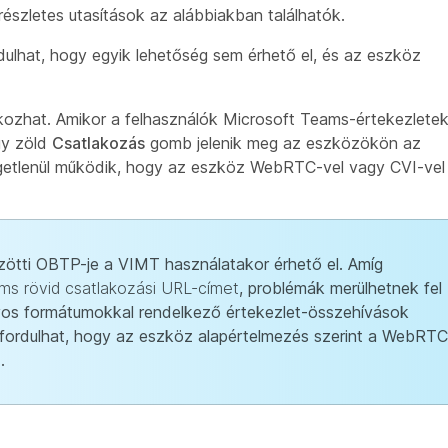
észletes utasítások az alábbiakban találhatók.
ordulhat, hogy egyik lehetőség sem érhető el, és az eszköz
kozhat. Amikor a felhasználók Microsoft Teams-értekezlete
gy zöld
Csatlakozás
gomb jelenik meg az eszközökön az
üggetlenül működik, hogy az eszköz WebRTC-vel vagy CVI-vel
zötti OBTP-je a VIMT használatakor érhető el. Amíg
ms rövid csatlakozási URL-címet
, problémák merülhetnek fel
yos formátumokkal rendelkező értekezlet-összehívások
őfordulhat, hogy az eszköz alapértelmezés szerint a WebRTC
.