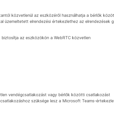
ntól közvetlenül az eszközéről használhatja a bérlők közöt
tal üzemeltetett elrendezési értekezlethez az elrendezések
ét biztosítja az eszközökön a WebRTC közvetlen
len vendégcsatlakozást vagy bérlők közötti csatlakozást
 csatlakozáshoz szüksége lesz a Microsoft Teams-értekezle