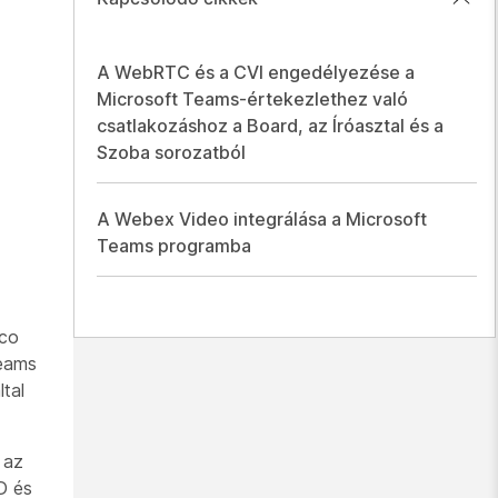
A WebRTC és a CVI engedélyezése a
Microsoft Teams-értekezlethez való
csatlakozáshoz a Board, az Íróasztal és a
Szoba sorozatból
A Webex Video integrálása a Microsoft
Teams programba
sco
Teams
tal
 az
D és