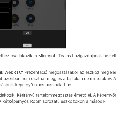
lethez csatlakozik, a Microsoft Teams házigazdájának be kell
zik WebRTC
: Prezentáció megosztásakor az eszköz megjelen
at azonban nem oszthat meg, és a tartalom nem interaktív. A
ásodik képernyő nincs használatban.
tlakozik: Kétirányú tartalommegosztás érhető el. A képernyő
. A kétképernyős Room sorozatú eszközökön a második