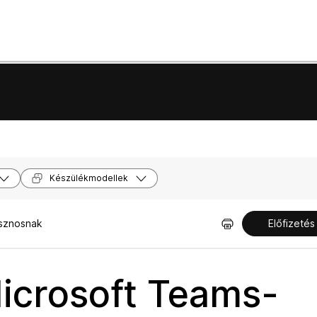
Készülékmodellek
asznosnak
Előfizetés
icrosoft Teams-