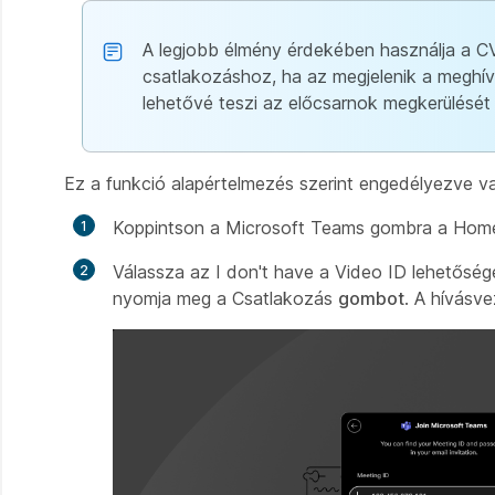
A legjobb élmény érdekében használja a C
csatlakozáshoz, ha az megjelenik a meghívó
lehetővé teszi az előcsarnok megkerülését
Ez a funkció alapértelmezés szerint engedélyezve va
Koppintson a Microsoft Teams gombra a Hom
Válassza az I don't have a Video ID lehetősé
nyomja meg a Csatlakozás
gombot
. A hívásv