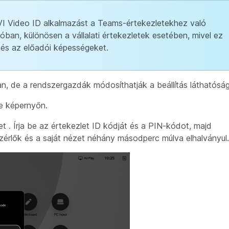
VI Video ID alkalmazást a Teams-értekezletekhez való
ban, különösen a vállalati értekezletek esetében, mivel ez
 és az előadói képességeket.
n, de a rendszergazdák módosíthatják a beállítás láthatóság
e képernyőn.
get
.
Írja be az értekezlet ID kódját és a PIN-kódot, majd
ezérlők és a saját nézet néhány másodperc múlva elhalványul.