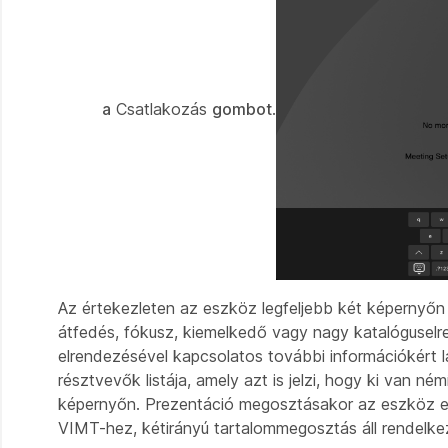
a
Csatlakozás
gombot
.
Az értekezleten az eszköz legfeljebb két képernyőn 
átfedés, fókusz, kiemelkedő vagy nagy katalóguselr
elrendezésével kapcsolatos további információkért 
résztvevők listája, amely azt is jelzi, hogy ki van ném
képernyőn. Prezentáció megosztásakor az eszköz elr
VIMT-hez, kétirányú tartalommegosztás áll rendelke