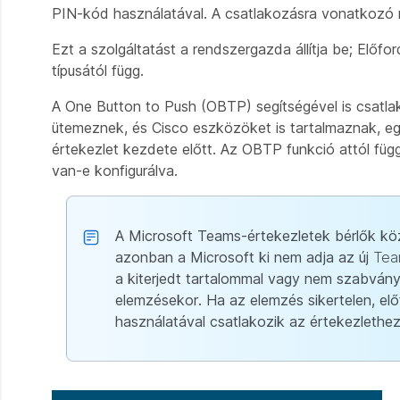
PIN-kód használatával. A csatlakozásra vonatkozó r
Ezt a szolgáltatást a rendszergazda állítja be; Előf
típusától függ.
A One Button to Push (OBTP) segítségével is csatla
ütemeznek, és Cisco eszközöket is tartalmaznak, e
értekezlet kezdete előtt. Az OBTP funkció attól f
van-e konfigurálva.
A Microsoft Teams-értekezletek bérlők kö
azonban a Microsoft ki nem adja az új
Tea
a kiterjedt tartalommal vagy nem szabván
elemzésekor. Ha az elemzés sikertelen, el
használatával csatlakozik az értekezlethez