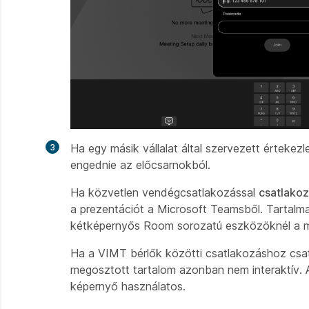
Ha egy másik vállalat által szervezett értekez
engednie az előcsarnokból.
Ha közvetlen vendégcsatlakozással
csatlako
a prezentációt a Microsoft Teamsből. Tartalm
kétképernyős Room sorozatú eszközöknél a m
Ha a VIMT bérlők közötti csatlakozáshoz
csa
megosztott tartalom azonban nem interaktív
képernyő használatos.