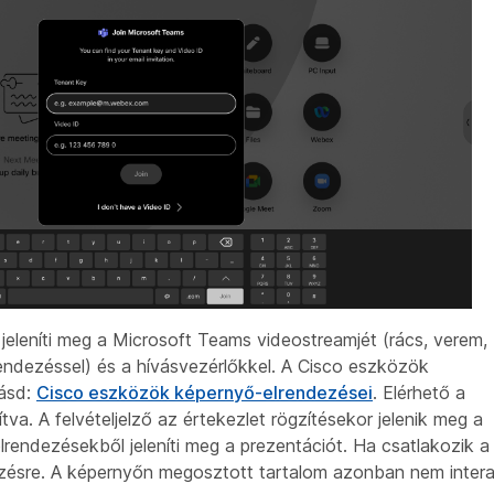
jeleníti meg a Microsoft Teams videostreamjét (rács, verem,
endezéssel) és a hívásvezérlőkkel. A Cisco eszközök
lásd:
Cisco eszközök képernyő-elrendezései
. Elérhető a
ítva. A felvételjelző az értekezlet rögzítésekor jelenik meg a
endezésekből jeleníti meg a prezentációt. Ha csatlakozik a
zésre. A képernyőn megosztott tartalom azonban nem intera