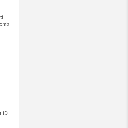
ti
 gomb
t ID