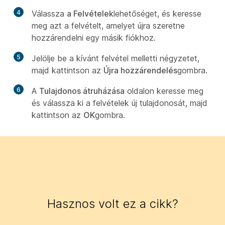
4
Válassza
a Felvételek
lehetőséget, és keresse
meg azt a felvételt, amelyet újra szeretne
hozzárendelni egy másik fiókhoz.
5
Jelölje be a kívánt felvétel melletti négyzetet,
majd kattintson az
Újra hozzárendelés
gombra.
6
A
Tulajdonos átruházása
oldalon keresse meg
és válassza ki a felvételek új tulajdonosát, majd
kattintson az
OK
gombra.
Hasznos volt ez a cikk?