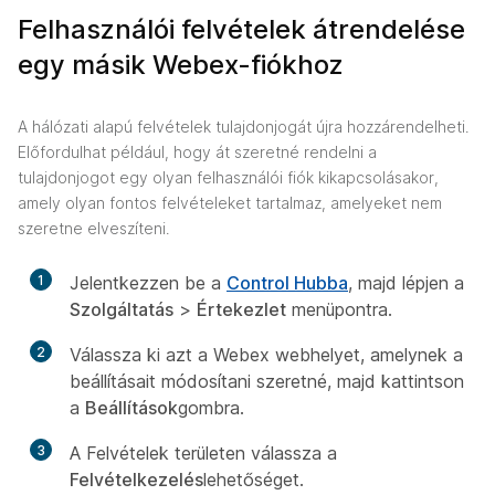
Felhasználói felvételek átrendelése
egy másik Webex-fiókhoz
A hálózati alapú felvételek tulajdonjogát újra hozzárendelheti.
Előfordulhat például, hogy át szeretné rendelni a
tulajdonjogot egy olyan felhasználói fiók kikapcsolásakor,
amely olyan fontos felvételeket tartalmaz, amelyeket nem
szeretne elveszíteni.
1
Jelentkezzen be a
Control Hubba
, majd lépjen a
Szolgáltatás
>
Értekezlet
menüpontra.
2
Válassza ki azt a Webex webhelyet, amelynek a
beállításait módosítani szeretné, majd kattintson
a
Beállítások
gombra.
3
A Felvételek területen
válassza a
Felvételkezelés
lehetőséget.