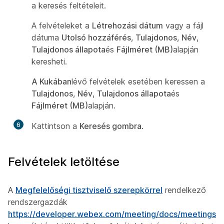
a keresés feltételeit.
A felvételeket a
Létrehozási dátum
vagy a fájl
dátuma
Utolsó hozzáférés
,
Tulajdonos
,
Név
,
Tulajdonos állapota
és
Fájlméret (MB)
alapján
keresheti.
A Kukában
lévő felvételek esetében keressen a
Tulajdonos
,
Név
,
Tulajdonos állapota
és
Fájlméret (MB)
alapján.
6
Kattintson a
Keresés gombra
.
Felvételek letöltése
A
Megfelelőségi tisztviselő szerepkörrel
rendelkező
rendszergazdák
https://developer.webex.com/meeting/docs/meetings
a