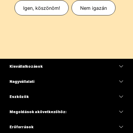
Igen, köszönöm!
Nem igazán
Kisvállalkozások
Díjszabás
Nagyvállalati
Webex alkalmazás
Webex Suite
Eszközök
Meetings
Calling
Mikrofonos fejhallgatók
Calling
Megoldások a következőhöz:
Meetings
Kamerák
Oktatás
Üzenetküldés
Üzenetküldés
Erőforrások
Asztali sorozat