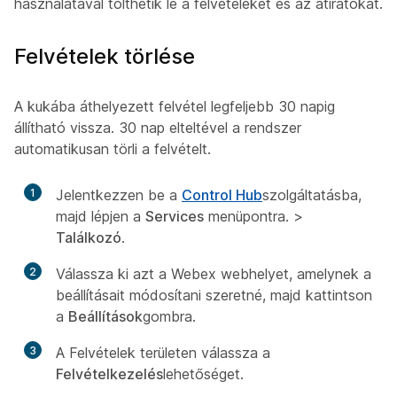
használatával tölthetik le a felvételeket és az átiratokat.
Felvételek törlése
A kukába áthelyezett felvétel legfeljebb 30 napig
állítható vissza. 30 nap elteltével a rendszer
automatikusan törli a felvételt.
1
Jelentkezzen be a
Control Hub
szolgáltatásba,
majd lépjen a
Services
menüpontra. >
Találkozó
.
2
Válassza ki azt a Webex webhelyet, amelynek a
beállításait módosítani szeretné, majd kattintson
a
Beállítások
gombra.
3
A Felvételek területen
válassza a
Felvételkezelés
lehetőséget.