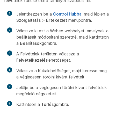
felvételek törlése extra tárhelyet szabadít fel.
1
Jelentkezzen be a
Control Hubba
, majd lépjen a
Szolgáltatás
>
Értekezlet
menüpontra.
2
Válassza ki azt a Webex webhelyet, amelynek a
beállításait módosítani szeretné, majd kattintson
a
Beállítások
gombra.
3
A Felvételek területen
válassza a
Felvételkezelés
lehetőséget.
4
Válassza a
Kuka
lehetőséget, majd keresse meg
a véglegesen törölni kívánt felvételt.
5
Jelölje be a véglegesen törölni kívánt felvételek
megfelelő négyzeteit.
6
Kattintson a
Törlés
gombra.