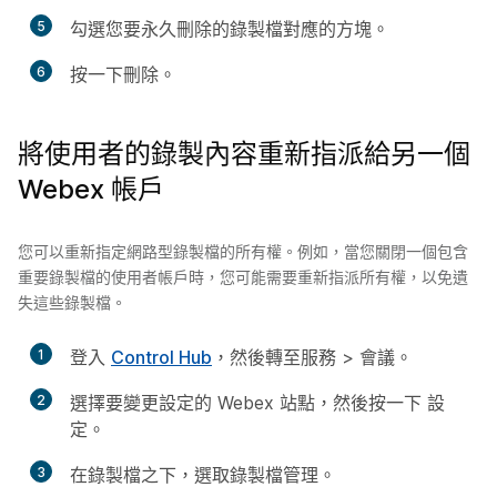
5
勾選您要永久刪除的錄製檔對應的方塊。
6
按一下
刪除
。
將使用者的錄製內容重新指派給另一個
Webex 帳戶
您可以重新指定網路型錄製檔的所有權。例如，當您關閉一個包含
重要錄製檔的使用者帳戶時，您可能需要重新指派所有權，以免遺
失這些錄製檔。
1
登入
Control Hub
，然後轉至
服務
>
會議
。
2
選擇要變更設定的 Webex 站點，然後按一下
設
定
。
3
在
錄製檔
之下，選取
錄製檔管理
。