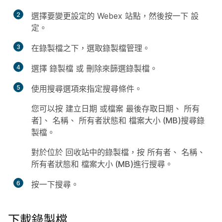
2
選擇要變更設定的 Webex 站點，然後按一下
設
定
。
3
在
錄製檔
之下，選取
錄製檔管理
。
4
選擇
錄製檔
或
刪除
來篩選錄製檔。
5
使用搜尋選項來指定搜尋條件。
您可以按
建立日期
或檔案
最後存取日期
、
所有
者
]、
名稱
、
所有者狀態
和
檔案大小 (MB)
搜尋錄
製檔。
對於位於
回收站
中的錄製檔，按
所有者
、
名稱
、
所有者狀態
和
檔案大小 (MB)
進行搜尋。
6
按一下
搜尋
。
下載錄製檔