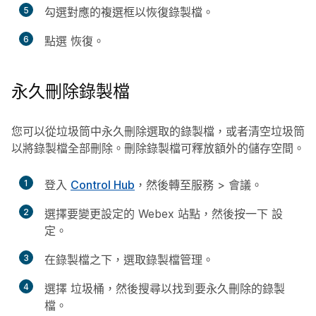
5
勾選對應的複選框以恢復錄製檔。
6
點選
恢復
。
永久刪除錄製檔
您可以從垃圾筒中永久刪除選取的錄製檔，或者清空垃圾筒
以將錄製檔全部刪除。刪除錄製檔可釋放額外的儲存空間。
1
登入
Control Hub
，然後轉至
服務
>
會議
。
2
選擇要變更設定的 Webex 站點，然後按一下
設
定
。
3
在
錄製檔
之下，選取
錄製檔管理
。
4
選擇
垃圾桶
，然後搜尋以找到要永久刪除的錄製
檔。