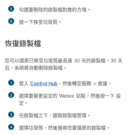
5
勾選要刪除的錄製檔對應的方塊。
6
按一下
移至垃圾筒
。
恢復錄製檔
您可以還原已移至垃圾筒最長達 30 天的錄製檔。30 天
后，系統將自動刪除錄製檔。
1
登入
Control Hub
，然後轉至
服務
>
會議
。
2
選擇要變更設定的 Webex 站點，然後按一下
設
定
。
3
在
錄製檔
之下，選取
錄製檔管理
。
4
選擇
垃圾筒
，然後搜尋您要還原的錄製檔。