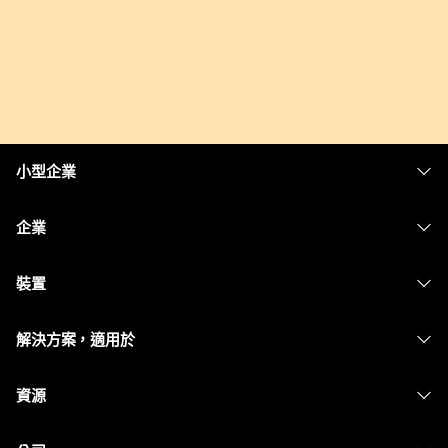
小型企業
定價
企業
Webex 應用程式
Webex Suite
裝置
Meetings
Calling
耳機
Calling
解決方案，適用於
Meetings
攝影機
Messaging
教育
Messaging
資源
Desk 系列
螢幕共用
醫療保健
Slido
下載
Room 系列