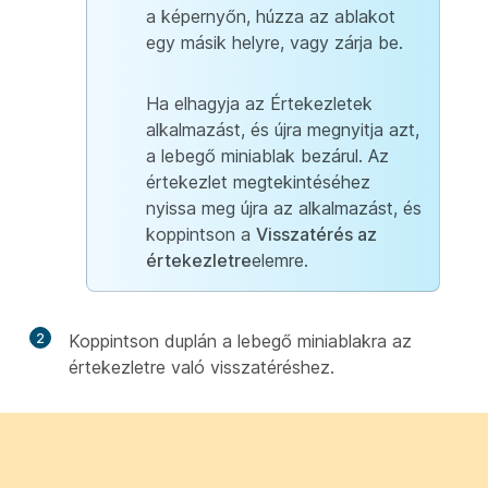
a képernyőn, húzza az ablakot
egy másik helyre, vagy zárja be.
Ha elhagyja az Értekezletek
alkalmazást, és újra megnyitja azt,
a lebegő miniablak bezárul. Az
értekezlet megtekintéséhez
nyissa meg újra az alkalmazást, és
koppintson a
Visszatérés az
értekezletre
elemre.
2
Koppintson duplán a lebegő miniablakra az
értekezletre való visszatéréshez.