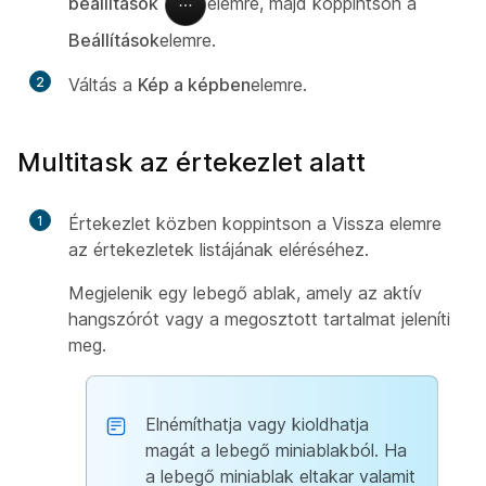
beállítások
elemre, majd koppintson a
Beállítások
elemre.
2
Váltás a
Kép a képben
elemre.
Multitask az értekezlet alatt
1
Értekezlet közben koppintson a Vissza elemre
az értekezletek listájának eléréséhez.
Megjelenik egy lebegő ablak, amely az aktív
hangszórót vagy a megosztott tartalmat jeleníti
meg.
Elnémíthatja vagy kioldhatja
magát a lebegő miniablakból. Ha
a lebegő miniablak eltakar valamit