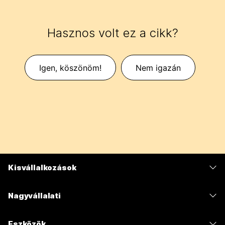
Hasznos volt ez a cikk?
Igen, köszönöm!
Nem igazán
Kisvállalkozások
Díjszabás
Nagyvállalati
Webex alkalmazás
Webex Suite
Eszközök