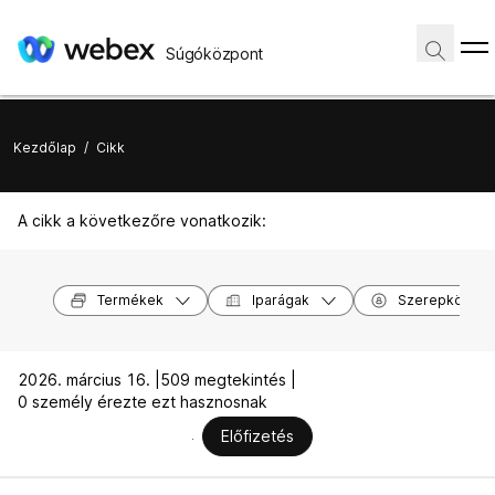
Súgóközpont
Kezdőlap
/
Cikk
A cikk a következőre vonatkozik:
Termékek
Iparágak
Szerepkörök
2026. március 16. |
509 megtekintés |
0 személy érezte ezt hasznosnak
Előfizetés