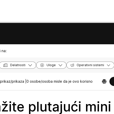
 na:
Delatnosti
Uloge
Operativni sistemi
prikaz/prikaza |
0 osobe/osoba misle da je ovo korisno
žite plutajući mini