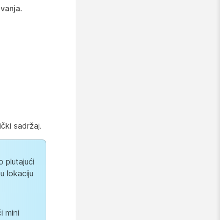
vanja
.
ički sadržaj.
o plutajući
u lokaciju
i mini