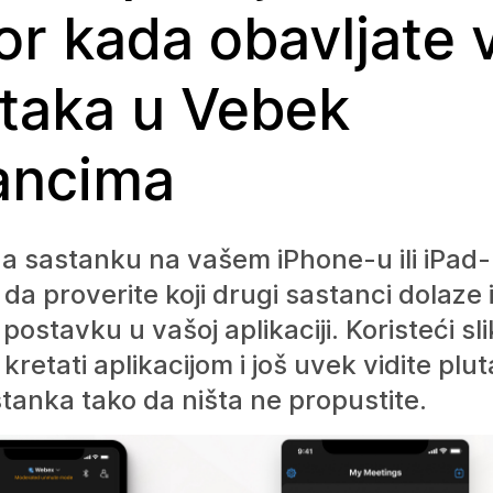
or kada obavljate 
taka u Vebek
ancima
a sastanku na vašem iPhone-u ili iPad
 da proverite koji drugi sastanci dolaze i
ostavku u vašoj aplikaciji. Koristeći slik
retati aplikacijom i još uvek vidite plut
tanka tako da ništa ne propustite.