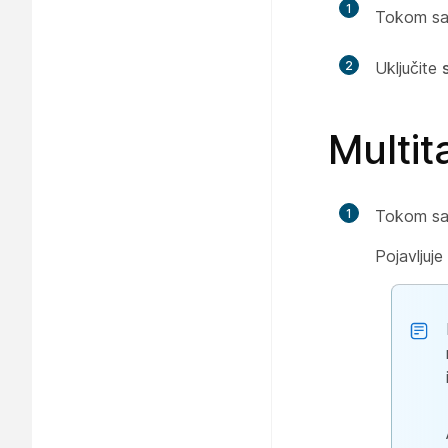
1
Tokom sa
2
Uključite
Multi
1
Tokom sa
Pojavljuje