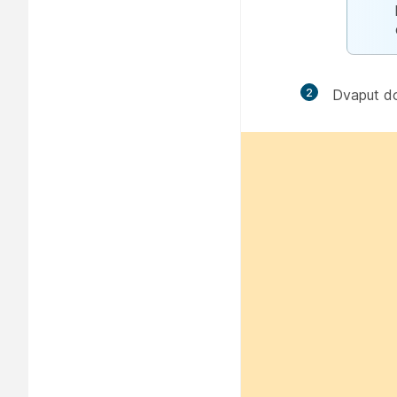
2
Dvaput dod