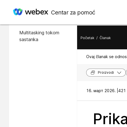
U ovom članku
Centar za pomoć
Uključite sliku u slici
Multitasking tokom
Početak
/
Članak
sastanka
Ovaj članak se odnosi
Proizvodi
16. март 2026. |
421 
Prika