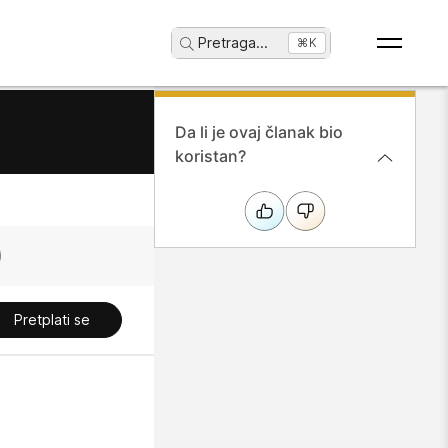
Pretraga
...
⌘K
Da li je ovaj članak bio
koristan?
Pretplati se