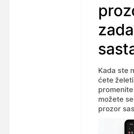
proz
zada
sast
Kada ste n
ćete želeti
promenite p
možete se k
prozor sas