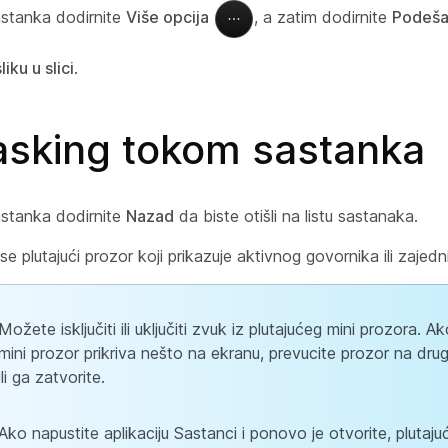
stanka dodirnite
Više opcija
, a zatim dodirnite
Podeša
sliku u slici
.
tasking tokom sastanka
stanka dodirnite
Nazad
da biste otišli na listu sastanaka.
 se plutajući prozor koji prikazuje aktivnog govornika ili zajedn
Možete isključiti ili uključiti zvuk iz plutajućeg mini prozora. Ak
mini prozor prikriva nešto na ekranu, prevucite prozor na drug
ili ga zatvorite.
Ako napustite aplikaciju Sastanci i ponovo je otvorite, plutajuć