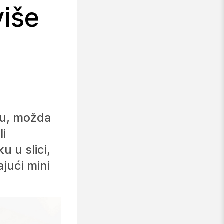
više
-u, možda
li
u u slici,
ajući mini