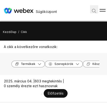
Súgóközpont
Kezdőlap
/
Cikk
A cikk a következőre vonatkozik:
Termékek
Szerepkörök
Készülék
2025. március 04. |
603 megtekintés |
0 személy érezte ezt hasznosnak
Előfizetés