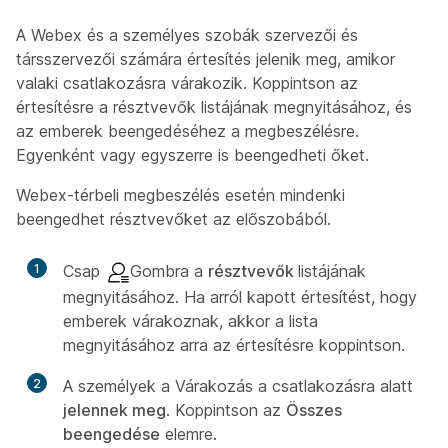
A Webex és a személyes szobák szervezői és
társszervezői számára értesítés jelenik meg, amikor
valaki csatlakozásra várakozik. Koppintson az
értesítésre a résztvevők listájának megnyitásához, és
az emberek beengedéséhez a megbeszélésre.
Egyenként vagy egyszerre is beengedheti őket.
Webex-térbeli megbeszélés esetén mindenki
beengedhet résztvevőket az előszobából.
1
Csap
Gombra a
résztvevők
listájának
megnyitásához. Ha arról kapott értesítést, hogy
emberek várakoznak, akkor a lista
megnyitásához arra az értesítésre koppintson.
2
A személyek a Várakozás a csatlakozásra alatt
jelennek meg
. Koppintson az
Összes
beengedése
elemre.