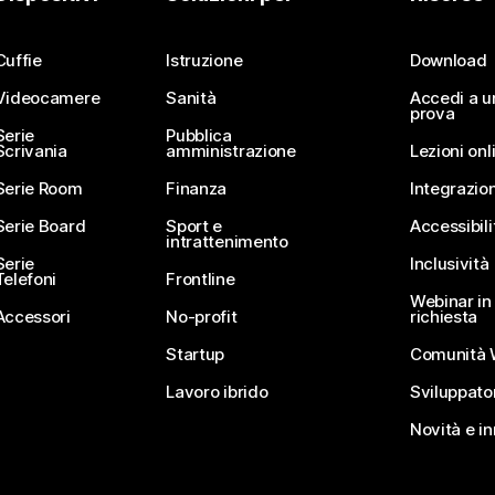
Invia una domanda
Cuffie
Istruzione
Download
Videocamere
Sanità
Accedi a u
prova
Serie
Pubblica
Scrivania
amministrazione
Lezioni onl
Serie Room
Finanza
Integrazion
Serie Board
Sport e
Accessibili
intrattenimento
Serie
Inclusività
Telefoni
Frontline
Webinar in 
Accessori
No-profit
richiesta
Startup
Comunità 
Lavoro ibrido
Sviluppato
Novità e i