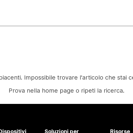
iacenti. Impossibile trovare l'articolo che stai 
Prova nella home page o ripeti la ricerca.
Home
Dispositivi
Soluzioni per
Risorse
Occorre una risposta?