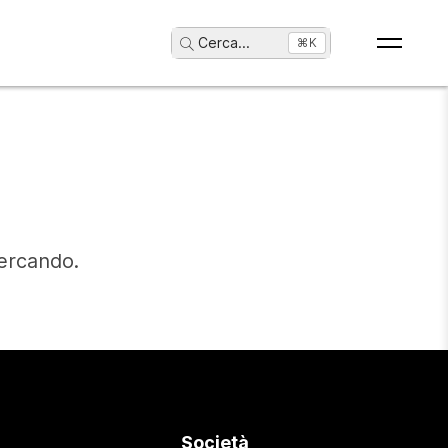
Cerca
...
⌘K
cercando.
Società