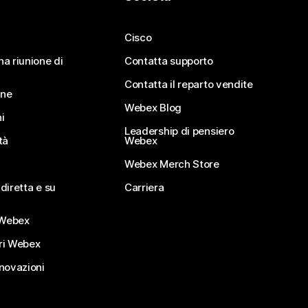
Cisco
na riunione di
Contatta supporto
Contatta il reparto vendite
ine
Webex Blog
i
Leadership di pensiero
tà
Webex
Webex Merch Store
diretta e su
Carriera
Webex
ri Webex
nnovazioni