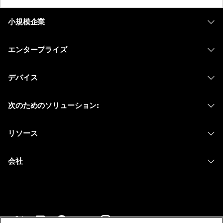
小規模企業
価格
エンタープライズ
Webex アプリ
Webex スイート
デバイス
Meetings
Calling
ヘッドセット
Calling
次のためのソリューション:
Meetings
カメラ
メッセージング
教育
メッセージング
リソース
Desk シリーズ
画面共有
ヘルスケア
Slido
ダウンロード
Room シリーズ
会社
行政
ウェビナー
テストミーティングに参加
Board シリーズ
Cisco
財務
Events
オンラインクラス
Phone シリーズ
サポートへお問い合わせ
スポーツとエンターテインメント
Contact Center
インテグレーション
アクセサリ
セールスに問い合わせ
フロントライン