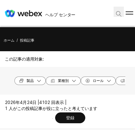
ヘルプ センター
ホーム
/
投稿記事
この記事の適用対象:
製品
業種別
ロール
オペ
2026年4月24日 |
4102 回表示 |
1 人がこの投稿記事が役に立ったと考えています
登録