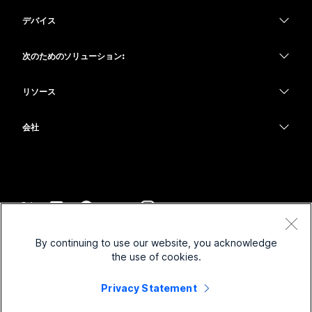
Webex アプリ
Webex スイート
デバイス
何をお探しですか?
Meetings
Calling
ヘッドセット
Calling
次のためのソリューション:
質問を投稿してください
Meetings
カメラ
教育
メッセージング
メッセージング
リソース
Desk シリーズ
ヘルスケア
画面共有
ダウンロード
Slido
Room シリーズ
会社
行政
テストミーティングに参加
ウェビナー
Cisco
Board シリーズ
財務
オンラインクラス
Events
サポートへお問い合わせ
Phone シリーズ
スポーツとエンターテインメント
インテグレーション
Contact Center
セールスに問い合わせ
アクセサリ
フロントライン
アクセシビリティ
CPaaS
利用規約
Webex Blog
By continuing to use our website, you acknowledge
非営利
プライバシーステートメント
インクルージョン
セキュリティ
the use of cookies.
Webex ソート リーダーシップ
クッキー
スタートアップ
ライブ & オンデマンド ウェビナー
Control Hub
Privacy Statement
Webex Merch Store
商標
ハイブリッド ワーク
Webex Community
©
2026
Cisco and/or its affiliates. All rights reserved.