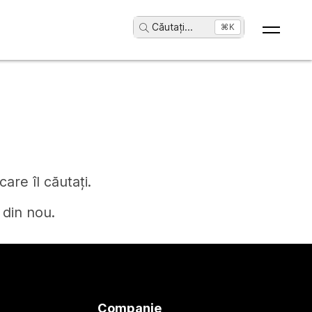
Căutați
...
⌘K
are îl căutați.
 din nou.
Companie