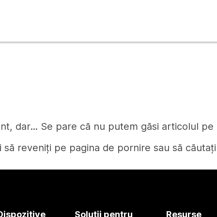
t, dar... Se pare că nu putem găsi articolul pe c
i să reveniți pe pagina de pornire sau să căutați
Pagină de pornire
Dispozitive
Soluții pentru
Resurse
Aveți nevoie de un răspuns?