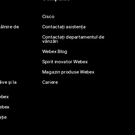
Cisco
ntâlnire de
Contactați asistența
Contactați departamentul de
vânzări
Webex Blog
Spirit inovator Webex
Magazin produse Webex
ve și la
Cariere
ebex
Webex
ație