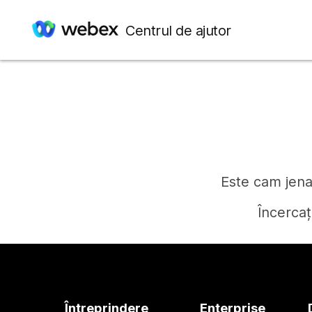
Centrul de ajutor
Este cam jenan
Încercaț
Întreprindere
Enterprise