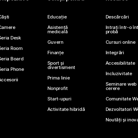
Trimiteți o întrebare
Căști
Educație
Descărcări
Camere
Asistență
Intrați într-o î
medicală
probă
Seria Desk
Guvern
Cursuri online
Seria Room
Finanțe
Integrări
Seria Board
Sport și
Accesibilitate
divertisment
Seria Phone
Incluzivitate
Prima linie
Accesorii
Seminare web li
Nonprofit
cerere
Start-upuri
Comunitate W
Activitate hibridă
Dezvoltatori 
Noutăți și inov