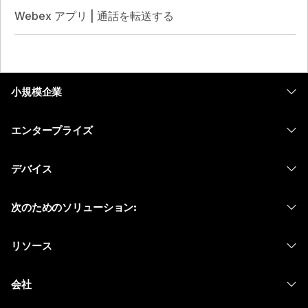
Webex アプリ | 通話を転送する
小規模企業
価格
エンタープライズ
Webex アプリ
Webex スイート
デバイス
Meetings
Calling
ヘッドセット
Calling
次のためのソリューション:
Meetings
カメラ
メッセージング
教育
メッセージング
リソース
Desk シリーズ
画面共有
ヘルスケア
Slido
ダウンロード
Room シリーズ
会社
行政
ウェビナー
テストミーティングに参加
Board シリーズ