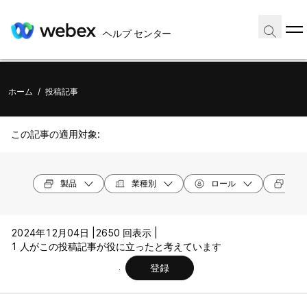
ヘルプ センター
ホーム
/
投稿記事
この記事の適用対象:
製品
業種別
ロール
デバ
2024年12月04日 |
2650 回表示 |
1 人がこの投稿記事が役に立ったと考えています
登録