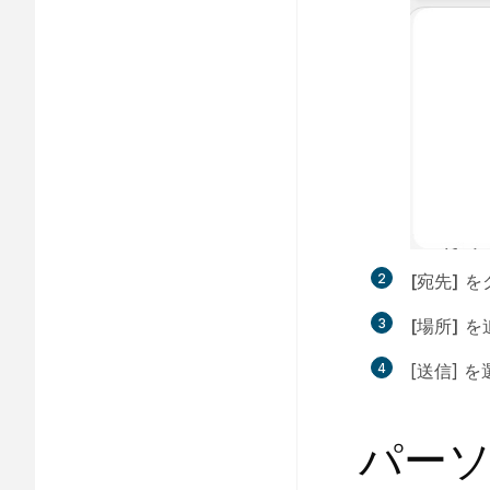
2
[宛先]
を
3
[場所]
を
4
[送信]
パー