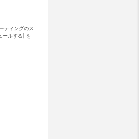
る
ミーティングのス
ュールする]
を