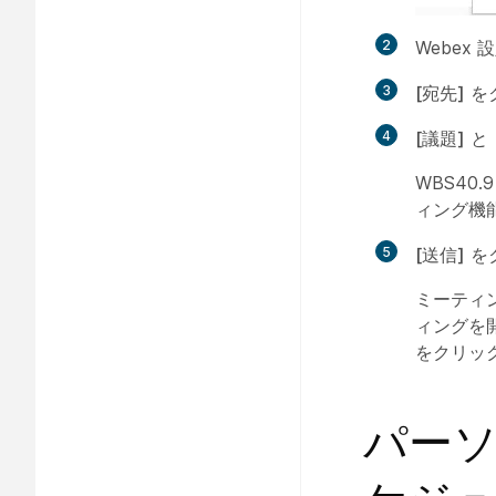
2
Webex
3
[宛先]
を
4
[議題]
と
WBS4
ィング機
5
[送信]
を
ミーティ
ィングを
をクリッ
パー