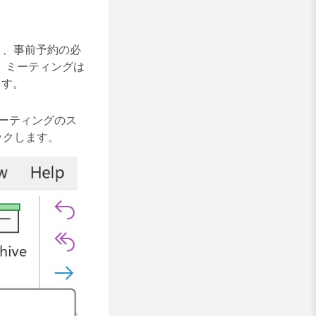
き、事前予約の必
、ミーティングは
ます。
ミーティングのス
ックします。