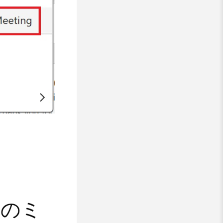
。
みのミ