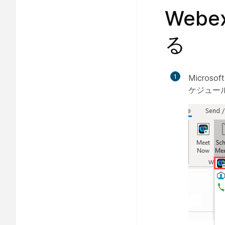
Webe
る
1
Microso
ケジュール