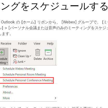
ィングをスケジュールす
t Outlook の
[ホーム]
リボンから、
[Webex]
グループで、
[
]
>
[パーソナル会議または音声のみのミーティングをスケジ
します。