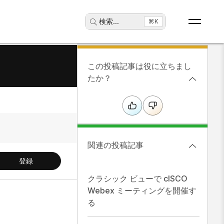
検索
...
⌘K
この投稿記事は役に立ちまし
たか？
関連の投稿記事
登録
クラシック ビューで cISCO
Webex ミーティングを開催す
る