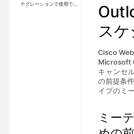
テグレーションで使用で
Ou
きる繰り返しパターン
スケ
Cisco 
Micros
キャンセ
の前提条
イプのミ
ミー
めの