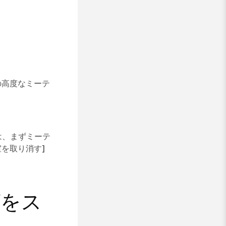
の高度なミーテ
は、まずミーテ
室を取り消す]
グをス